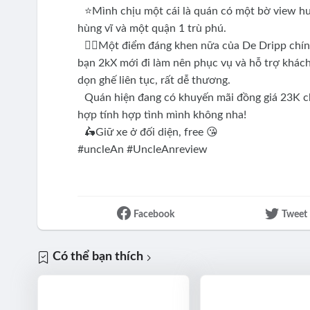
⭐️Mình chịu một cái là quán có một bờ view hướ
hùng vĩ và một quận 1 trù phú.
👌🏻Một điểm đáng khen nữa của De Dripp chính 
bạn 2kX mới đi làm nên phục vụ và hỗ trợ khách
dọn ghế liên tục, rất dễ thương.
Quán hiện đang có khuyến mãi đồng giá 23K cho
hợp tính hợp tình mình không nha!
🛵Giữ xe ở đối diện, free 😘
#uncleAn #UncleAnreview
Facebook
Tweet
Có thể bạn thích