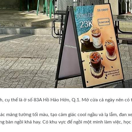
h, cụ thể là ở số 83A Hồ Hảo Hớn, Q.1. Mở cửa cả ngày nên có 
c mảng tường tối màu, tạo cảm giác cool ngầu và lạ lẫm, đan x
ng bàn ngồi khá hay. Có khu vực để ngồi một mình làm việc, học