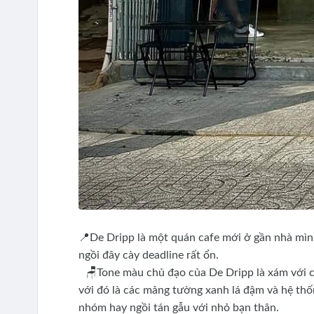
📍De Dripp là một quán cafe mới ở gần nhà mìn
ngồi đây cày deadline rất ổn.
🪑Tone màu chủ đạo của De Dripp là xám với cá
với đó là các mảng tường xanh lá đậm và hệ thố
nhóm hay ngồi tán gẫu với nhỏ bạn thân.