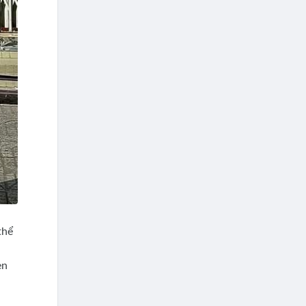
thể
en