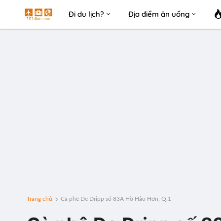
Đi du lịch?
Địa điểm ăn uống
Trang chủ
Cà phê De Dripp số 83A Hồ Hảo Hớn, Q.1