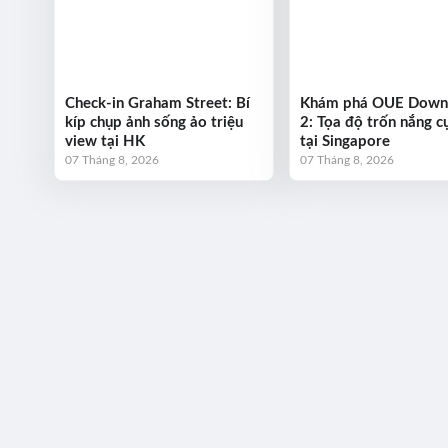
Check-in Graham Street: Bí
Khám phá OUE Dow
kíp chụp ảnh sống ảo triệu
2: Tọa độ trốn nắng cự
view tại HK
tại Singapore
07 Tháng 8, 2026
07 Tháng 8, 2026