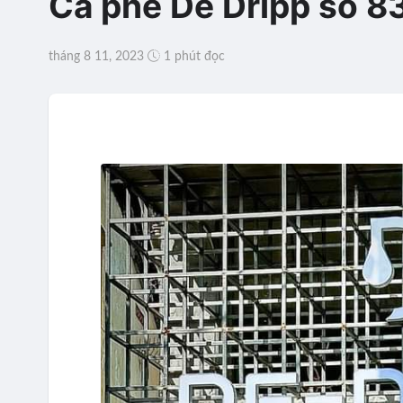
Cà phê De Dripp số 8
tháng 8 11, 2023
1 phút đọc