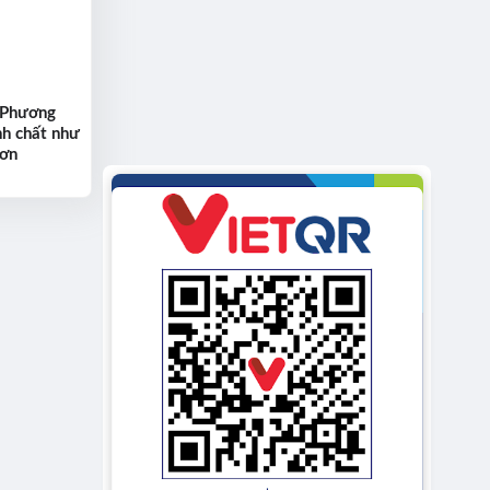
 Phương
nh chất như
hơn