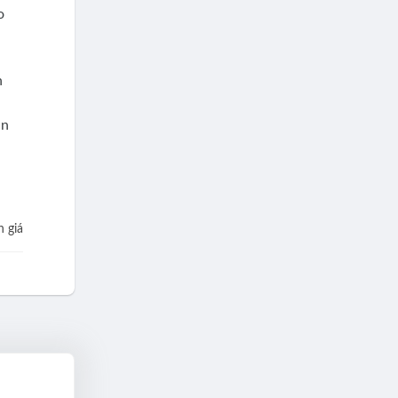
o
n
ãn
 giá