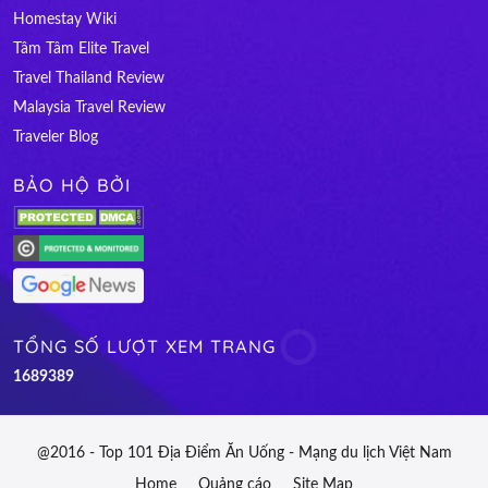
Homestay Wiki
Tâm Tâm Elite Travel
Travel Thailand Review
Malaysia Travel Review
Traveler Blog
BẢO HỘ BỞI
TỔNG SỐ LƯỢT XEM TRANG
1
6
8
9
3
8
9
@2016 - Top 101 Địa Điểm Ăn Uống - Mạng du lịch Việt Nam
Home
Quảng cáo
Site Map