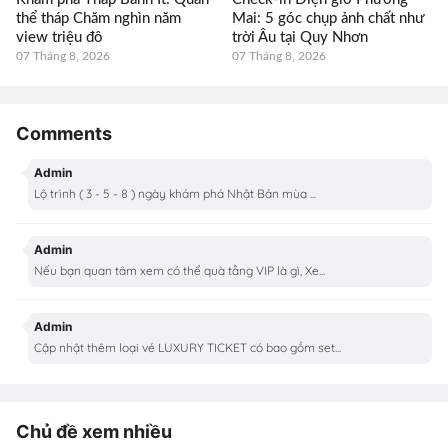
thể tháp Chăm nghìn năm
Mai: 5 góc chụp ảnh chất như
view triệu đô
trời Âu tại Quy Nhơn
07 Tháng 8, 2026
07 Tháng 8, 2026
Comments
Admin
Lộ trình ( 3 - 5 - 8 ) ngày khám phá Nhật Bản mùa ...
Admin
Nếu bạn quan tâm xem có thể quà tằng VIP là gì, Xe...
Admin
Cập nhật thêm loại vé LUXURY TICKET có bao gồm set...
Chủ đề xem nhiều