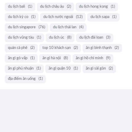
du lịch bali
(1)
du lịch châu âu
(2)
du lịch hong kong
(1)
du lịch kỳ co
(1)
du lịch nước ngoài
(12)
du lịch sapa
(1)
du lịch singapore
(76)
du lịch thái lan
(4)
du lịch vũng tàu
(1)
du lịch úc
(8)
du lịch đài loan
(3)
quán cà phê
(2)
top 10 khách sạn
(2)
ăn gì bình thạnh
(2)
ăn gì gò vấp
(1)
ăn gì hà nội
(8)
ăn gì hồ chí minh
(9)
ăn gì phú nhuận
(1)
ăn gì quận 10
(1)
ăn gì sài gòn
(2)
địa điểm ăn uống
(1)