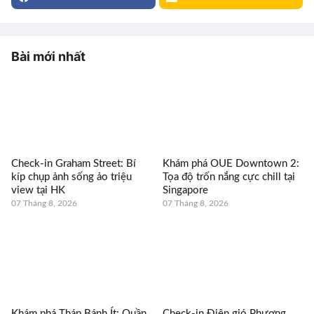
Bài mới nhất
Check-in Graham Street: Bí
Khám phá OUE Downtown 2:
kíp chụp ảnh sống ảo triệu
Tọa độ trốn nắng cực chill tại
view tại HK
Singapore
07 Tháng 8, 2026
07 Tháng 8, 2026
Khám phá Tháp Bánh Ít: Quần
Check-in Điện gió Phương