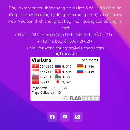
Đây là website thu thập thông tin du lịch ở đâu - địa điểm ăn
uông - review ăn uống tự động trên mạng xã hội và các trang
web! Nếu bạn thích chúng tôi, hãy nhấn quảng cáo để ủng hộ
nhé!
+ Địa chỉ: 188 Trương Công Định, Tân Bình, Hồ Chí Minh
+ Hotline báo lỗi: 0969.214.214
+ Mail for work: chungtsn@dulichdau.com
Lượt truy cập: