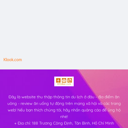
Klook.com
Đây là website thu thập thông tin du lịch ở đâu - địa điểm ăn
uông - review ăn uống tự động trên mạng xã hội và các trang
web! Nếu bạn thích chúng tôi, hãy nhấn quảng cáo để ủng hộ
nhé!
+ Địa chỉ: 188 Trương Công Định, Tân Bình, Hồ Chí Minh