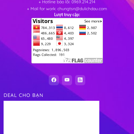
+ Hotline báo lỗi: 0969.214.214
+ Mail for work: chungtsn@dulichdau.com
Lượt truy cập:
DEAL CHO BẠN