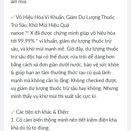
ám mùi.
✅ Vô Hiệu Hóa Vi Khuẩn, Giảm Dư Lượng Thuốc
Trừ Sâu, Khử Mùi Hiệu Quả
nanoe ™ X đã được chứng minh giúp vô hiệu hóa
tới 99,99% * vi khuẩn, giảm dư lượng thuốc trừ
sâu, và khử mùi mạnh mẽ. Giờ đây, dư lượng thuốc
trừ sâu độc hại có thể được rửa trôi dễ dàng hơn
bằng cách xả đơn giản dưới nước, bảo vệ sức khỏe
& giúp bạn an tâm thưởng thức rau củ quả lành
mạnh mà không cần lo lắng: Không checked được
vụ giảm dư lượng thuốc trừ sâu hay không. Nhưng
mình thấy vụ khử mùi thì xuất sắc cực kì.
✅ Các tiện ích khác & Điện:
1. Có cảm biến thông minh nên tiết kiệm điện kha
khá dù tủ to đùng.