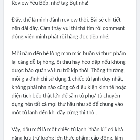
Review Yêu Bếp, nhớ tag Bụt nha!
Đấy, thế là mình đành review thôi. Bài sẽ chi tiết
nên dài đấy. Cảm thấy vui thì thả tim rồi comment
động viên mình phát rồi hẵng đọc tiếp nhé:
Mỗi năm đến hè lòng man mác buồn vì thực phẩm
lại càng dễ bị hỏng, ôi thiu hay héo dập nếu không
được bảo quản và lưu trữ kịp thời. Thông thường,
mỗi gia đình chỉ sử dụng 1 chiếc tủ lạnh duy nhất,
không phải nhà nào cũng có điều kiện kinh tế hoặc
diện tích bếp thật lớn để sắm tủ phụ/ tủ chuyên
dụng nên tất cả mọi thứ hầu như sẽ để chung vào
một tủ lạnh đến khi đầy cứng thì thôi.
Vậy, đâu mới là một chiếc tủ lạnh "thần kì" có khả
năng lưu trữ lượng lớn thực phẩm; cấp đông, làm