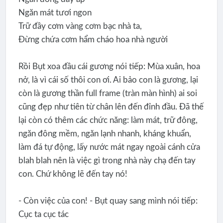
Ngăn mát tươi ngon
Trữ đầy cơm vàng cơm bạc nhà ta,
Đừng chứa cơm hẩm cháo hoa nhà người
Rồi Bụt xoa đầu cái gương nói tiếp: Mùa xuân, hoa
nở, là vì cái số thôi con ơi. Ai bảo con là gương, lại
còn là gương thần full frame (tràn màn hình) ai soi
cũng đẹp như tiên từ chân lên đến đỉnh đầu. Đã thế
lại còn có thêm các chức năng: làm mát, trữ đông,
ngăn đông mềm, ngăn lạnh nhanh, kháng khuẩn,
làm đá tự động, lấy nước mát ngay ngoài cánh cửa
blah blah nên là việc gì trong nhà này chạ đến tay
con. Chứ không lẽ đến tay nó!
- Còn việc của con! - Bụt quay sang mình nói tiếp:
Cục ta cục tác