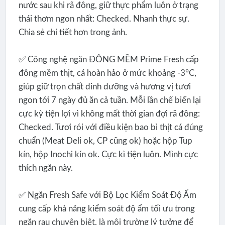
nước sau khi rã đông, giữ thực phẩm luôn ở trạng
thái thơm ngon nhất: Checked. Nhanh thực sự.
Chia sẻ chi tiết hơn trong ảnh.
✅ Công nghệ ngăn ĐÔNG MỀM Prime Fresh cấp
đông mềm thịt, cá hoàn hảo ở mức khoảng -3°C,
giúp giữ trọn chất dinh dưỡng và hương vị tươi
ngon tới 7 ngày đủ ăn cả tuần. Mỗi lần chế biến lại
cực kỳ tiện lợi vì không mất thời gian đợi rã đông:
Checked. Tươi rói với điều kiện bao bì thịt cá đúng
chuẩn (Meat Deli ok, CP cũng ok) hoặc hộp Tup
kín, hộp Inochi kín ok. Cực kì tiện luôn. Mình cực
thích ngăn này.
✅ Ngăn Fresh Safe với Bộ Lọc Kiểm Soát Độ Ẩm
cung cấp khả năng kiểm soát độ ẩm tối ưu trong
ngăn rau chuyên biệt, là môi trường lý tưởng để