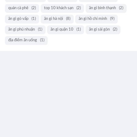
quán cà phê
(2)
top 10 khách sạn
(2)
ăn gì bình thạnh
(2)
ăn gì gò vấp
(1)
ăn gì hà nội
(8)
ăn gì hồ chí minh
(9)
ăn gì phú nhuận
(1)
ăn gì quận 10
(1)
ăn gì sài gòn
(2)
địa điểm ăn uống
(1)