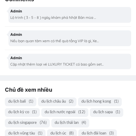
Admin
Lộ trình ( 3 - 5 - 8 ) ngày khám phá Nhật Bản mùa ...
Admin
Nếu bạn quan tâm xem có thể quà tằng VIP là gì, Xe...
Admin
Cập nhật thêm loại vé LUXURY TICKET có bao gồm set...
Chủ đề xem nhiều
du lịch bali
(1)
du lịch châu âu
(2)
du lịch hong kong
(1)
du lịch kỳ co
(1)
du lịch nước ngoài
(12)
du lịch sapa
(1)
du lịch singapore
(76)
du lịch thái lan
(4)
du lịch vũng tàu
(1)
du lịch úc
(8)
du lịch đài loan
(3)