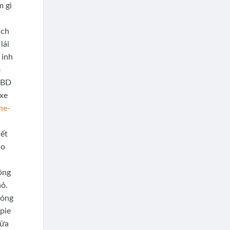
m gì
ạch
lái
 inh
ó
 CBD
 xe
he-
iết
co
ồng
hỏ.
đóng
pie
bữa