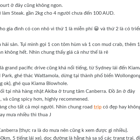
court ở đây cũng không ngon.
về làm Steak. gần 2kg cho 4 người chưa đến 100 AUD.
gia đình có con nhỏ vì thứ 1 là miễn phí 😀 và thứ 2 là có triể
 hải sản. Tụi mình gọi 1 con tôm hùm và 1 con mud crab, thêm 1
không hết. Nhìn chung thấy giá cả như thế là rẻ
là grand pacific drive cũng khá nổi tiếng, từ Sydney lái đến Kiam
l Park, ghé thác Wattamola, dừng tại thành phố biển Wollongon
ng ok), ghé qua Kiama Blowhole.
tối tại nhà hàng nhật Akiba ở trung tâm Canberra. Đồ ăn ở đây
u, và cũng spicy hơn, highly recommened.
àng cho tất cả mọi người. Nhìn chung road
trip
có đẹp hay khôn
ay mưa nhiều thì thua J
nberra (thực ra là do mưa nên cũng k xem được gì nhiều).
km, 5 tiếng lái xe). dọc đường là hằng hà sa số các trang trại, 