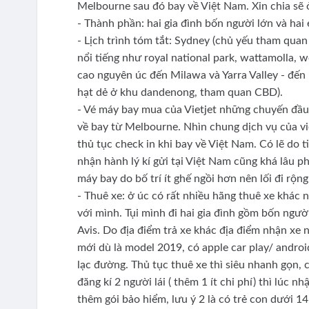
Melbourne sau đó bay về Việt Nam. Xin chia sẽ 
- Thành phần: hai gia đình bốn người lớn và hai
- Lịch trình tóm tắt: Sydney (chủ yếu tham qua
nổi tiếng như royal national park, wattamolla, w
cao nguyên úc đến Milawa và Yarra Valley - đến 
hạt dẻ ở khu dandenong, tham quan CBD).
- Vé máy bay mua của Vietjet những chuyến đầu
về bay từ Melbourne. Nhìn chung dịch vụ của vie
thủ tục check in khi bay về Việt Nam. Có lẽ do t
nhận hành lý kí gửi tại Việt Nam cũng khá lâu p
máy bay do bố trí ít ghế ngồi hơn nên lối đi rộng
- Thuê xe: ở úc có rất nhiều hãng thuê xe khác 
với mình. Tụi mình đi hai gia đình gồm bốn ngườ
Avis. Do địa điểm trả xe khác địa điểm nhận xe 
mới dù là model 2019, có apple car play/ andro
lạc đường. Thủ tục thuê xe thì siêu nhanh gọn, c
đăng kí 2 người lái ( thêm 1 ít chi phí) thì lúc n
thêm gói bảo hiểm, lưu ý 2 là có trẻ con dưới 14