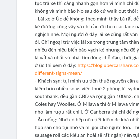
tục trả xe thì càng nhanh gọn hơn vì mình chỉ đ
không và mình bảo No sau đó cứ walk out thôi :)
- Lái xe ở Úc dễ không: theo mình thấy Là rất d
kẻ đường cũng vậy và chỉ cần đi theo các lane nà
nghịch nhé. Mọi người ở đây lái xe cũng rất văn
ỏi. Chỉ ngoại trừ việc lái xe trong trung tâm th
nhiều đèn hiệu biển báo vạch kẻ nhưng nếu để ý 
là vất vả nhất và phải tìm đúng chỗ đậu, thời g
ở úc thì xem ở đây:
https://blog.ubercarshare.c
different-signs-mean/
- Khách sạn: tụi mình ưu tiên thuê nguyên căn a
kiệm hơn nhiều so vs việc thuê 2 phòng lẻ. sydn
southbank, đều gần CBD và rộng gần 100m2, chi p
Coles hay Woolies. Ở Milawa thì ở Milawa viney
nho làm rượu rất chill. Ở Canberra thì chỉ để ng
- Ăn uống: Nhờ có bếp nên tiết kiệm đc khá nhiề
hộp sẵn cho tụi nhỏ và mì gói cho người lớn. Th
sausage roll các kiểu ăn hoài sẽ rất ngán) nên t