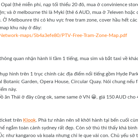
 Opal (thẻ miễn phí, nạp tối thiểu 20 đô, mua ở convinience stor
iện; và ở melbourne thì là Myki (thẻ 6 AUD, mua ở 7eleven hoặc 
g). Ở Melbounre thì có khu vực free tram zone, cover hầu hết các
 map khu này ở đây:
s/Network-maps/5b4a3efe80/PTV-Free-Tram-Zone-Map.pdf
thông quan nhận hành lí tầm 1 tiếng, mua sim và bắt taxi về khá
ụp hình trên 1 trục chính các địa điểm nổi tiếng gồm Hyde Park
l Botanic Garden, Opera House, Circular Quay. Nói chung nếu f
điểm này.
. Đồ ăn Thái ở đây cũng ok, same same ở VN 😀, giá 150 AUD cho 
ticket trên
Klook
. Phà tư nhân nên sẽ khởi hành tại bến cuối cù
thể ngắm toàn cảnh sydney rất đẹp. Còn sở thú thì thấy khá bình
Úc như kangaroo và koala nhưng chỉ le que vài con. Chủ yếu sở 