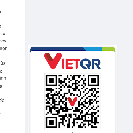
n
n
a
 có
hoại
chọn
của
ng
mình
ng
ốc
ỉ
ì