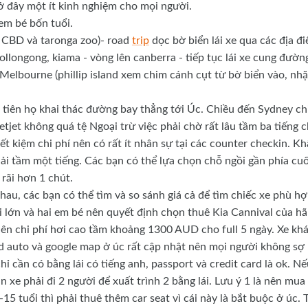
ở đây một ít kinh nghiệm cho mọi người.
 em bé bốn tuổi.
n CBD và taronga zoo)- road
trip
dọc bờ biển lái xe qua các địa đ
ollongong, kiama - vòng lên canberra - tiếp tục lái xe cung đườn
Melbourne (phillip island xem chim cánh cụt từ bờ biển vào, nhặ
 tiên họ khai thác đường bay thẳng tới Úc. Chiều đến Sydney ch
tjet không quá tệ Ngoại trừ việc phải chờ rất lâu tầm ba tiếng 
iết kiệm chi phí nên có rất ít nhân sự tại các counter checkin. K
hải tầm một tiếng. Các bạn có thể lựa chọn chỗ ngồi gần phía cuố
 rãi hơn 1 chút.
nhau, các bạn có thể tìm và so sánh giá cả để tìm chiếc xe phù h
i lớn và hai em bé nên quyết định chọn thuê Kia Cannival của h
nên chi phí hơi cao tầm khoảng 1300 AUD cho full 5 ngày. Xe kh
id auto và google map ở úc rất cập nhật nên mọi người không sợ 
hỉ cần có bằng lái có tiếng anh, passport và credit card là ok. N
hận xe phải đi 2 người để xuất trình 2 bằng lái. Lưu ý 1 là nên mua
-15 tuổi thì phải thuê thêm car seat vì cái này là bắt buộc ở úc. 