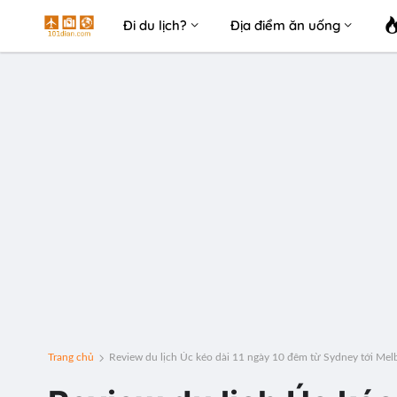
Đi du lịch?
Địa điểm ăn uống
Trang chủ
Review du lịch Úc kéo dài 11 ngày 10 đêm từ Sydney tới Me