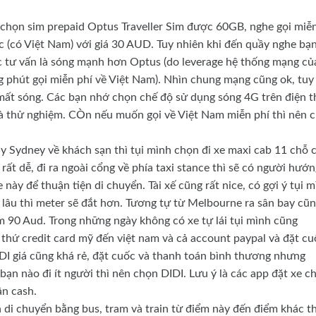
nh chọn sim prepaid Optus Traveller Sim được 60GB, nghe gọi miễ
 (có Việt Nam) với giá 30 AUD. Tuy nhiên khi đến quầy nghe bạ
c tư vấn là sóng mạnh hơn Optus (do leverage hệ thống mạng củ
ng phút gọi miễn phí về Việt Nam). Nhìn chung mạng cũng ok, tuy
ại mất sóng. Các bạn nhớ chọn chế độ sử dụng sóng 4G trên điện t
 là thử nghiệm. CÒn nếu muốn gọi về Việt Nam miễn phí thì nên 
ay Sydney về khách sạn thì tụi mình chọn đi xe maxi cab 11 chỗ 
 rất dễ, đi ra ngoài cổng về phía taxi stance thì sẽ có người hướ
 này để thuận tiện di chuyển. Tài xế cũng rất nice, có gợi ý tụi 
ian lâu thì meter sẽ đắt hơn. Tương tự từ Melbourne ra sân bay cũ
m 90 Aud. Trong những ngày không có xe tự lái tụi mình cũng
thứ credit card mỹ đến việt nam và cả account paypal và đặt cu
IDI giá cũng khá rẻ, đặt cuốc và thanh toán bình thương nhưng
ạn nào đi ít người thì nên chọn DIDI. Lưu ý là các app đặt xe ch
ận cash.
h di chuyển bằng bus, tram và train từ điểm này đến điểm khác th