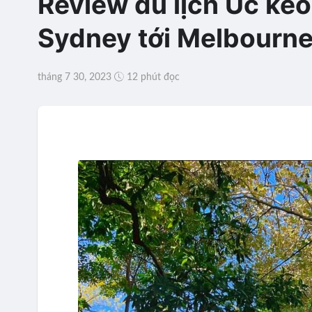
Review du lịch Úc kéo
Sydney tới Melbourn
tháng 7 30, 2023
12 phút đọc