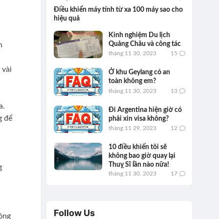
Điều khiển máy tính từ xa 100 máy sao cho
hiệu quả
Kinh nghiệm Du lịch
Quảng Châu và công tác
n
tháng 11 30, 2023
15
 vài
Ở khu Geylang có an
toàn không em?
tháng 11 30, 2023
13
a.
Đi Argentina hiện giờ có
g để
phải xin visa không?
tháng 11 29, 2023
12
10 điều khiến tôi sẽ
không bao giờ quay lại
Thuỵ Sĩ lần nào nữa!
g
tháng 11 30, 2023
17
Follow Us
đồng