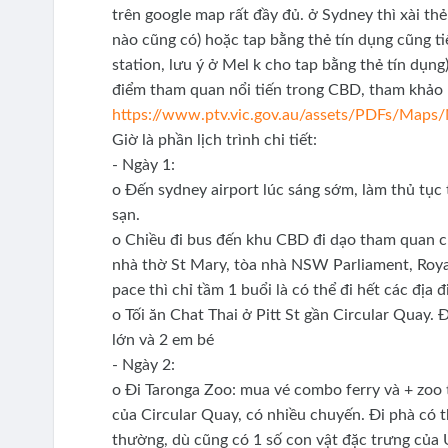
trên google map rất đầy đủ. ở Sydney thì xài thẻ
nào cũng có) hoặc tap bằng thẻ tín dụng cũng t
station, lưu ý ở Mel k cho tap bằng thẻ tín dụn
điểm tham quan nổi tiến trong CBD, tham khảo
https://www.ptv.vic.gov.au/assets/PDFs/Map
Giờ là phần lịch trình chi tiết:
- Ngày 1:
o Đến sydney airport lúc sáng sớm, làm thủ tục 
sạn.
o Chiều đi bus đến khu CBD đi dạo tham quan ch
nhà thờ St Mary, tòa nhà NSW Parliament, Roya
pace thì chỉ tầm 1 buổi là có thể đi hết các địa 
o Tối ăn Chat Thai ở Pitt St gần Circular Quay
lớn và 2 em bé
- Ngày 2:
o Đi Taronga Zoo: mua vé combo ferry và + zoo 
của Circular Quay, có nhiều chuyến. Đi phà có 
thường, dù cũng có 1 số con vật đặc trưng của 