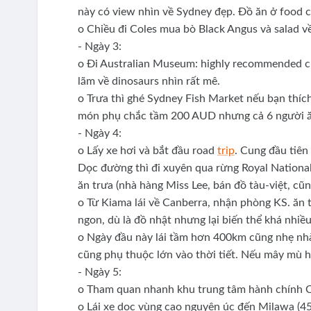
này có view nhìn về Sydney đẹp. Đồ ăn ở food 
o Chiều đi Coles mua bò Black Angus và salad 
- Ngày 3:
o Đi Australian Museum: highly recommended cho 
lãm về dinosaurs nhìn rất mê.
o Trưa thì ghé Sydney Fish Market nếu bạn thích
món phụ chắc tầm 200 AUD nhưng cả 6 người ăn 
- Ngày 4:
o Lấy xe hơi và bắt đầu road
trip
. Cung đầu tiên 
Dọc đường thì đi xuyên qua rừng Royal Nationa
ăn trưa (nhà hàng Miss Lee, bán đồ tàu-việt, cũ
o Từ Kiama lái về Canberra, nhận phòng KS. ăn 
ngon, dù là đồ nhật nhưng lại biến thể khá nhiề
o Ngày đầu này lái tầm hơn 400km cũng nhẹ nh
cũng phụ thuộc lớn vào thời tiết. Nếu mây mù h
- Ngày 5:
o Tham quan nhanh khu trung tâm hành chính Ca
o Lái xe dọc vùng cao nguyên úc đến Milawa (450