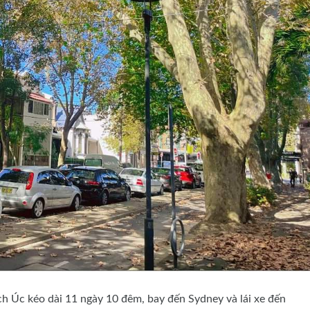
h Úc kéo dài 11 ngày 10 đêm, bay đến Sydney và lái xe đến