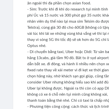
ăn ngoài thì đa phần chọn asian food.
- Sim: Trước khi đi khi do research tụi mình tí
phí Úc và 15 nước và 300 phút gọi 35 nước khác
nhân viên dụ thế nào lại mua sim Telsim do đượ
Telstra), cùng giá 30 đô cho 60GB (không có tặ
vài lúc khi lái xe những vùng khá vắng vẻ thì l
thay vì sóng 5G thì tốc độ sẽ ok hơn do 5G chỉ
Optus nhé.
- Di chuyển bằng taxi, Uber hoặc Didi: Từ sân b
hãng 13cabs, giá tầm 90 đô. Băt tx ở syd airport
dẫn bắt xe. đi đông, và hành lí nhiều nên chọn xe
fixed rate thay về xài meter vì đi kẹt xe thời g
chọn hãng này, nhờ khách sạn gọi giúp, cũng tầ
consider Uber nhưng không hiểu sao khi add đủ 
Uber lại không được. Ngoài ra thì còn có app D
không có xe 6 chỗ nên tụi mình cũng không xài, b
thanh toán bằng thẻ nhé. Chỉ có taxi là chấp nh
- Phương tiện công cộng: cách thức và lịch trìn