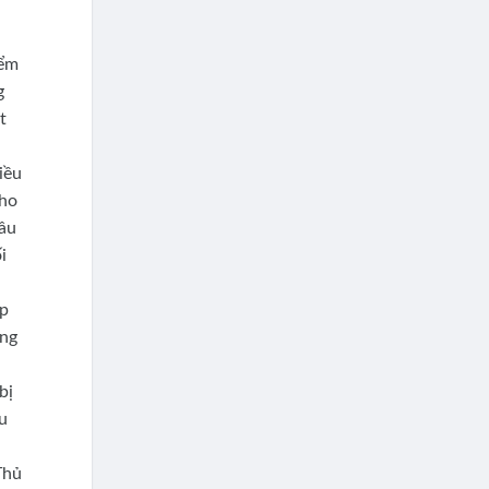
iểm
g
t
iều
cho
hâu
i
ợp
ãng
á
bị
ếu
Thủ