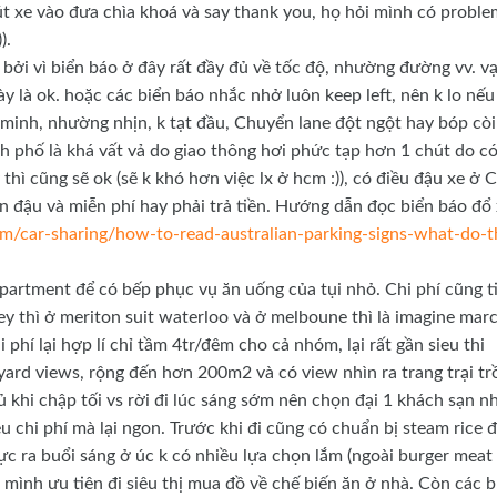
út xe vào đưa chìa khoá và say thank you, họ hỏi mình có proble
).
ễ bởi vì biển báo ở đây rất đầy đủ về tốc độ, nhường đường vv. v
y là ok. hoặc các biển báo nhắc nhở luôn keep left, nên k lo nếu 
 minh, nhường nhịn, k tạt đầu, Chuyển lane đột ngột hay bóp còi
ành phố là khá vất vả do giao thông hơi phức tạp hơn 1 chút do c
thì cũng sẽ ok (sẽ k khó hơn việc lx ở hcm :)), có điều đậu xe ở
ian đậu và miễn phí hay phải trả tiền. Hướng dẫn đọc biển báo đổ
om/car-sharing/how-to-read-australian-parking-signs-what-do-t
partment để có bếp phục vụ ăn uống của tụi nhỏ. Chi phí cũng t
ey thì ở meriton suit waterloo và ở melboune thì là imagine mar
hí lại hợp lí chỉ tầm 4tr/đêm cho cả nhóm, lại rất gần sieu thi
ard views, rộng đến hơn 200m2 và có view nhìn ra trang trại tr
ủ khi chập tối vs rời đi lúc sáng sớm nên chọn đại 1 khách sạn n
u chi phí mà lại ngon. Trước khi đi cũng có chuẩn bị steam rice 
ực ra buổi sáng ở úc k có nhiều lựa chọn lắm (ngoài burger meat 
ụi mình ưu tiên đi siêu thị mua đồ về chế biến ăn ở nhà. Còn các 