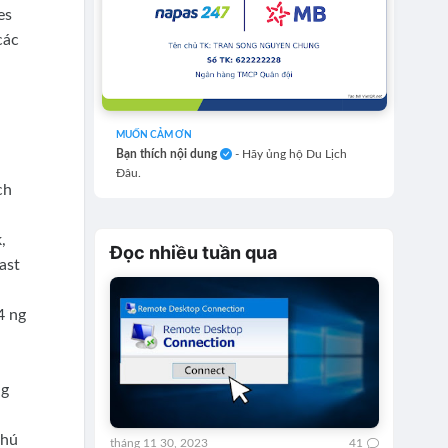
es
các
MUỐN CẢM ƠN
Bạn thích nội dung
- Hãy ủng hộ Du Lịch
Đâu.
ch
,
Đọc nhiều tuần qua
ast
4 ng
ng
thú
tháng 11 30, 2023
41