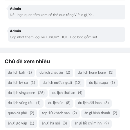
Admin
Nếu bạn quan tâm xem có thể quà tằng VIP là gì, Xe...
Admin
Cập nhật thêm loại vé LUXURY TICKET có bao gồm set...
Chủ đề xem nhiều
du lịch bali
(1)
du lịch châu âu
(2)
du lịch hong kong
(1)
du lịch kỳ co
(1)
du lịch nước ngoài
(12)
du lịch sapa
(1)
du lịch singapore
(76)
du lịch thái lan
(4)
du lịch vũng tàu
(1)
du lịch úc
(8)
du lịch đài loan
(3)
quán cà phê
(2)
top 10 khách sạn
(2)
ăn gì bình thạnh
(2)
ăn gì gò vấp
(1)
ăn gì hà nội
(8)
ăn gì hồ chí minh
(9)