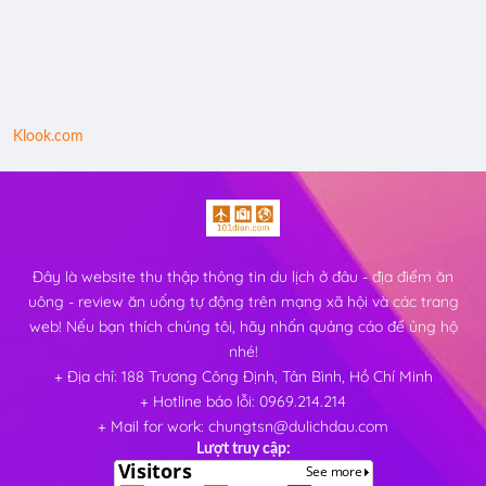
Klook.com
Đây là website thu thập thông tin du lịch ở đâu - địa điểm ăn
uông - review ăn uống tự động trên mạng xã hội và các trang
web! Nếu bạn thích chúng tôi, hãy nhấn quảng cáo để ủng hộ
nhé!
+ Địa chỉ: 188 Trương Công Định, Tân Bình, Hồ Chí Minh
+ Hotline báo lỗi: 0969.214.214
+ Mail for work: chungtsn@dulichdau.com
Lượt truy cập: