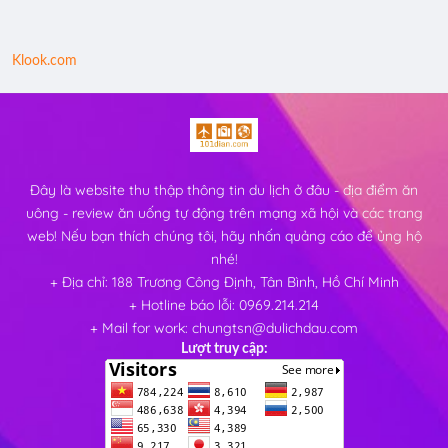
Klook.com
Đây là website thu thập thông tin du lịch ở đâu - địa điểm ăn
uông - review ăn uống tự động trên mạng xã hội và các trang
web! Nếu bạn thích chúng tôi, hãy nhấn quảng cáo để ủng hộ
nhé!
+ Địa chỉ: 188 Trương Công Định, Tân Bình, Hồ Chí Minh
+ Hotline báo lỗi: 0969.214.214
+ Mail for work: chungtsn@dulichdau.com
Lượt truy cập: