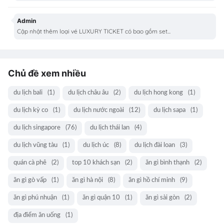
Admin
Cập nhật thêm loại vé LUXURY TICKET có bao gồm set...
Chủ đề xem nhiều
du lịch bali
(1)
du lịch châu âu
(2)
du lịch hong kong
(1)
du lịch kỳ co
(1)
du lịch nước ngoài
(12)
du lịch sapa
(1)
du lịch singapore
(76)
du lịch thái lan
(4)
du lịch vũng tàu
(1)
du lịch úc
(8)
du lịch đài loan
(3)
quán cà phê
(2)
top 10 khách sạn
(2)
ăn gì bình thạnh
(2)
ăn gì gò vấp
(1)
ăn gì hà nội
(8)
ăn gì hồ chí minh
(9)
ăn gì phú nhuận
(1)
ăn gì quận 10
(1)
ăn gì sài gòn
(2)
địa điểm ăn uống
(1)