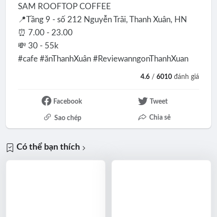
SAM ROOFTOP COFFEE
📍Tầng 9 - số 212 Nguyễn Trãi, Thanh Xuân, HN
⏰ 7.00 - 23.00
💸 30 - 55k
#cafe #ănThanhXuân #ReviewanngonThanhXuan
4.6
/
6010
đánh giá
Facebook
Tweet
Chia sẻ
Sao chép
Có thể bạn thích