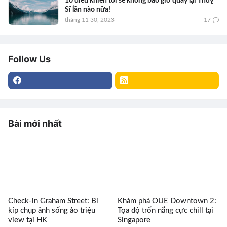
10 điều khiến tôi sẽ không bao giờ quay lại Thuỵ
Sĩ lần nào nữa!
tháng 11 30, 2023
17
Follow Us
Bài mới nhất
Check-in Graham Street: Bí
Khám phá OUE Downtown 2:
kíp chụp ảnh sống ảo triệu
Tọa độ trốn nắng cực chill tại
view tại HK
Singapore