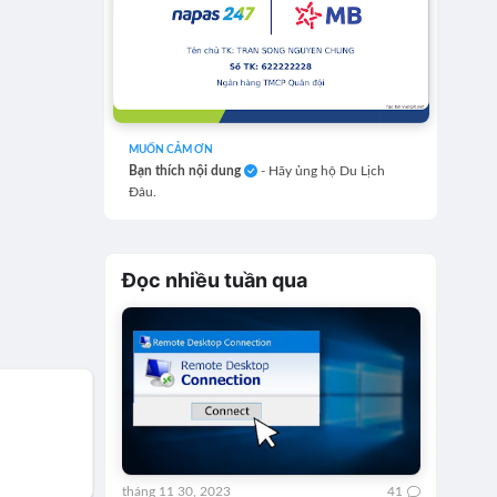
MUỐN CẢM ƠN
Bạn thích nội dung
- Hãy ủng hộ Du Lịch
Đâu.
Đọc nhiều tuần qua
tháng 11 30, 2023
41