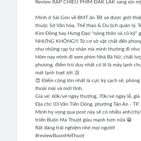
Review RẠP CHIẾU PHIM ĐẮK LẮK sang xịn mịn 
Mình ở Sài Gòn về BMT ăn Tết và được giới thi
thuộc Sở Văn hóa, Thể thao & Du lịch quản lý. 
Kim Đồng hay Hưng Đạo "nông thôn và cũ kỹ" g
NHƯNG KHÔNG!!! Từ cơ sở vật chất đến phong c
như những rạp tư nhân mà mình thường đi như S
Hôm nay mình đi xem phim Nhà Bà Nữ, chất lượn
phương, điểm trừ duy nhất có lẽ là máy lạnh ch
mát lạnh toẹt zời :)))
😍 Điểm cộng lớn nhất là cực kỳ sạch sẽ, phòng 
thoải mái và mới tinh.
Giá vé: 60k/vé ngày thường, 70k/vé ngày lễ, giá
Địa chỉ: 03 Văn Tiến Dũng, phường Tân An - TP
Mình hy vọng qua post này sẽ có nhiều anh/chị
triển Buôn Ma Thuột giàu mạnh hơn nữa 😁
Rất đáng trải nghiệm nhé mọi người!
#reviewBuonMeThuot