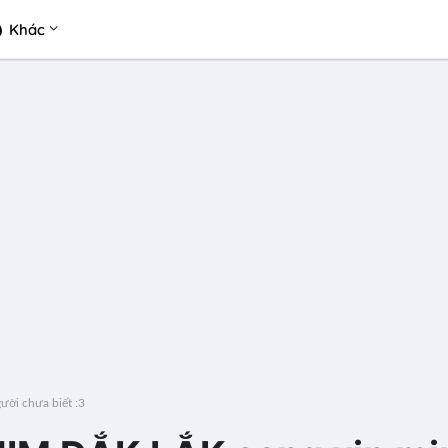
Khác
ời chưa biết :3