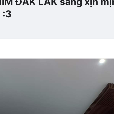
IM ĐẮK LẮK sang xịn mị
 :3