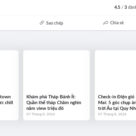
4.5
/
3
đánh
Chia sẻ
Sao chép
ntown
Khám phá Tháp Bánh Ít:
Check-in Điện gió
c chill
Quần thể tháp Chăm nghìn
Mai: 5 góc chụp ả
năm view triệu đô
trời Âu tại Quy N
07 Tháng 8, 2026
07 Tháng 8, 2026