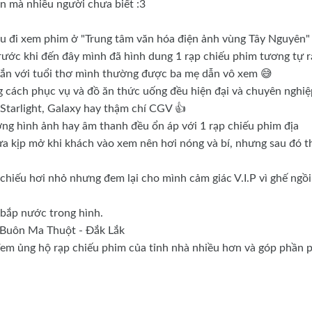
mà nhiều người chưa biết :3
ệu đi xem phim ở "Trung tâm văn hóa điện ảnh vùng Tây Nguyên" 
Trước khi đến đây mình đã hình dung 1 rạp chiếu phim tương tự 
ắn với tuổi thơ mình thường được ba mẹ dẫn vô xem 😅
ách phục vụ và đồ ăn thức uống đều hiện đại và chuyên nghiệ
tarlight, Galaxy hay thậm chí CGV 👍
g hình ảnh hay âm thanh đều ổn áp với 1 rạp chiếu phim địa
ưa kịp mở khi khách vào xem nên hơi nóng và bí, nhưng sau đó t
chiếu hơi nhỏ nhưng đem lại cho mình cảm giác V.I.P vì ghế ngồi
 bắp nước trong hình.
. Buôn Ma Thuột - Đắk Lắk
/em ủng hộ rạp chiếu phim của tỉnh nhà nhiều hơn và góp phần 