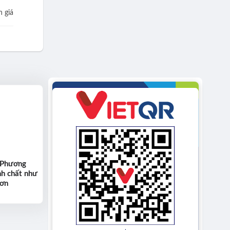
 giá
 Phương
nh chất như
hơn