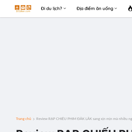
Đi du lịch?
Địa điểm ăn uống
Trang chủ
Review RẠP CHIẾU PHIM ĐẮK LẮK sang xịn mịn mà nhiều ngư