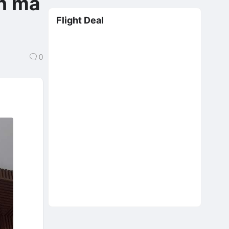
n mà
Flight Deal
0