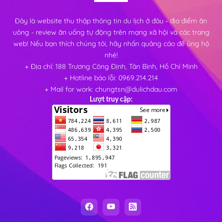
Đây là website thu thập thông tin du lịch ở đâu - địa điểm ăn
uông - review ăn uống tự động trên mạng xã hội và các trang
web! Nếu bạn thích chúng tôi, hãy nhấn quảng cáo để ủng hộ
nhé!
+ Địa chỉ: 188 Trương Công Định, Tân Bình, Hồ Chí Minh
+ Hotline báo lỗi: 0969.214.214
+ Mail for work: chungtsn@dulichdau.com
Lượt truy cập: