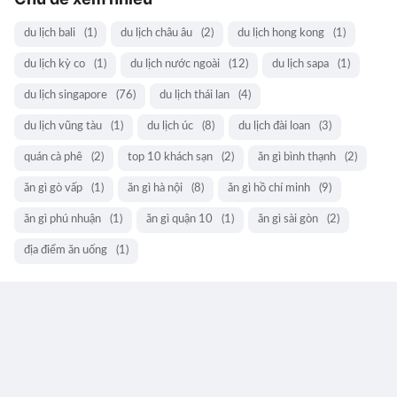
du lịch bali
(1)
du lịch châu âu
(2)
du lịch hong kong
(1)
du lịch kỳ co
(1)
du lịch nước ngoài
(12)
du lịch sapa
(1)
du lịch singapore
(76)
du lịch thái lan
(4)
du lịch vũng tàu
(1)
du lịch úc
(8)
du lịch đài loan
(3)
quán cà phê
(2)
top 10 khách sạn
(2)
ăn gì bình thạnh
(2)
ăn gì gò vấp
(1)
ăn gì hà nội
(8)
ăn gì hồ chí minh
(9)
ăn gì phú nhuận
(1)
ăn gì quận 10
(1)
ăn gì sài gòn
(2)
địa điểm ăn uống
(1)