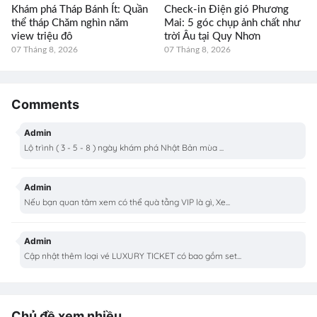
Khám phá Tháp Bánh Ít: Quần
Check-in Điện gió Phương
thể tháp Chăm nghìn năm
Mai: 5 góc chụp ảnh chất như
view triệu đô
trời Âu tại Quy Nhơn
07 Tháng 8, 2026
07 Tháng 8, 2026
Comments
Admin
Lộ trình ( 3 - 5 - 8 ) ngày khám phá Nhật Bản mùa ...
Admin
Nếu bạn quan tâm xem có thể quà tằng VIP là gì, Xe...
Admin
Cập nhật thêm loại vé LUXURY TICKET có bao gồm set...
Chủ đề xem nhiều