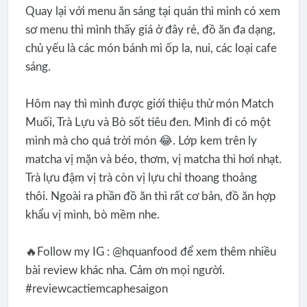
Quay lại với menu ăn sáng tại quán thì mình có xem
sơ menu thì mình thấy giá ở đây rẻ, đồ ăn đa dạng,
chủ yếu là các món bánh mì ốp la, nui, các loại cafe
sáng.
Hôm nay thì mình được giới thiệu thử món Match
Muối, Trà Lựu và Bò sốt tiêu đen. Mình đi có một
mình mà cho quá trời món 😂. Lớp kem trên ly
matcha vị mặn và béo, thơm, vị matcha thì hơi nhạt.
Trà lựu đậm vị trà còn vị lựu chỉ thoang thoảng
thôi. Ngoài ra phần đồ ăn thì rất cơ bản, đồ ăn hợp
khẩu vị mình, bò mềm nhe.
🔥Follow my IG : @hquanfood để xem thêm nhiều
bài review khác nha. Cảm ơn mọi người.
#reviewcactiemcaphesaigon