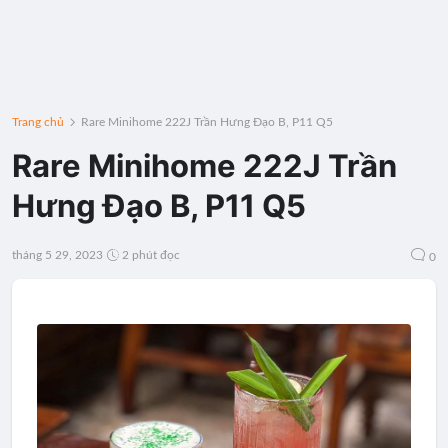
Trang chủ
Rare Minihome 222J Trần Hưng Đạo B, P11 Q5
Rare Minihome 222J Trần
Hưng Đạo B, P11 Q5
tháng 5 29, 2023
2 phút đọc
0