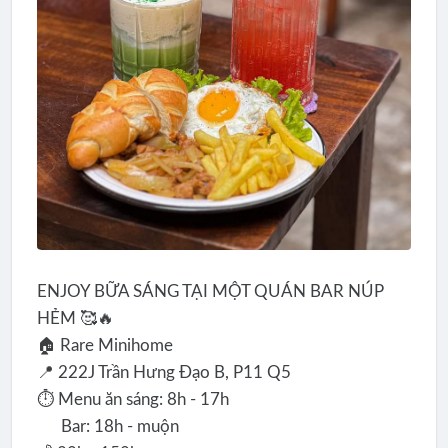
ENJOY BỮA SÁNG TẠI MỘT QUÁN BAR NÚP
HẺM 🥰🔥
🏠 Rare Minihome
📍 222J Trần Hưng Đạo B, P11 Q5
⏱️ Menu ăn sáng: 8h - 17h
Bar: 18h - muộn