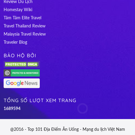
Review Du Lịch
Homestay Wiki
Tâm Tâm Elite Travel
Travel Thailand Review
Malaysia Travel Review
Traveler Blog
BẢO HỘ BỞI
TỔNG SỐ LƯỢT XEM TRANG
1
6
8
9
5
9
4
@2016 - Top 101 Địa Điểm Ăn Uống - Mạng du lịch Việt Nam