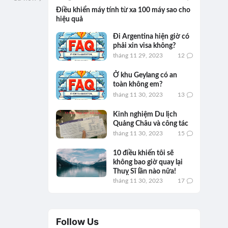
Điều khiển máy tính từ xa 100 máy sao cho
hiệu quả
Đi Argentina hiện giờ có
phải xin visa không?
tháng 11 29, 2023
12
Ở khu Geylang có an
toàn không em?
tháng 11 30, 2023
13
Kinh nghiệm Du lịch
Quảng Châu và công tác
tháng 11 30, 2023
15
10 điều khiến tôi sẽ
không bao giờ quay lại
Thuỵ Sĩ lần nào nữa!
tháng 11 30, 2023
17
Follow Us