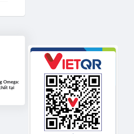
ng Omega:
chất tại