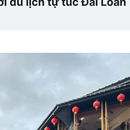
 du lịch tự túc Đài Loan