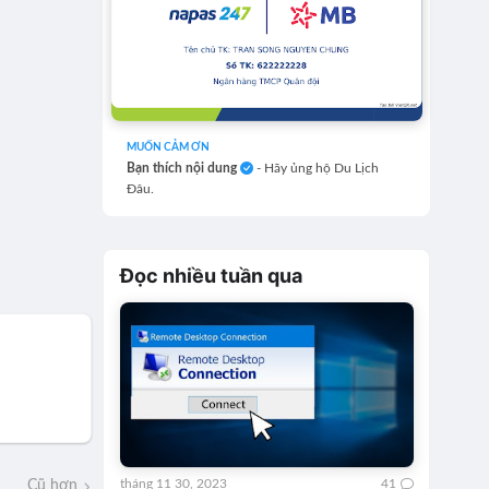
MUỐN CẢM ƠN
Bạn thích nội dung
- Hãy ủng hộ Du Lịch
Đâu.
Đọc nhiều tuần qua
tháng 11 30, 2023
41
Cũ hơn