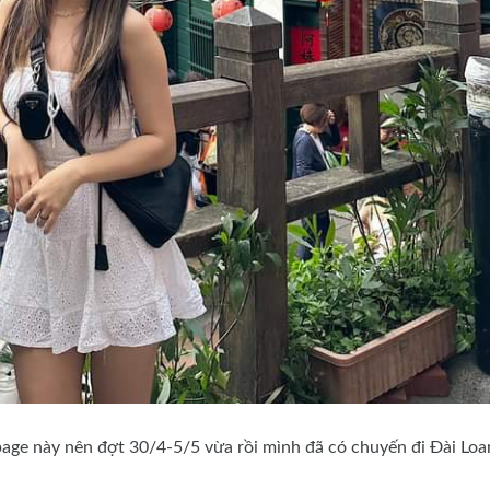
page này nên đợt 30/4-5/5 vừa rồi mình đã có chuyến đi Đài Loa