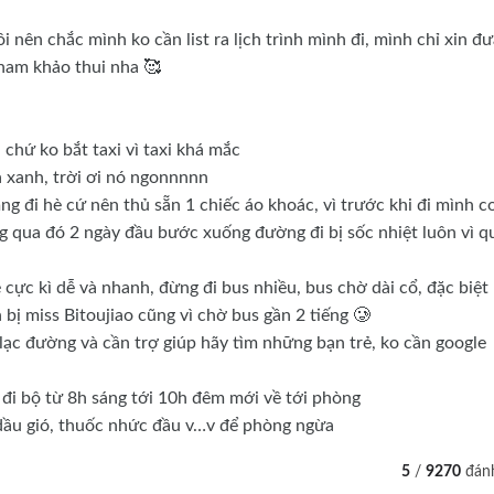
i nên chắc mình ko cần list ra lịch trình mình đi, mình chỉ xin đư
tham khảo thui nha 🥰
 chứ ko bắt taxi vì taxi khá mắc
à xanh, trời ơi nó ngonnnnn
ng đi hè cứ nên thủ sẵn 1 chiếc áo khoác, vì trước khi đi mình co
ng qua đó 2 ngày đầu bước xuống đường đi bị sốc nhiệt luôn vì q
cực kì dễ và nhanh, đừng đi bus nhiều, bus chờ dài cổ, đặc biệt 
 bị miss Bitoujiao cũng vì chờ bus gần 2 tiếng 🥲
 lạc đường và cần trợ giúp hãy tìm những bạn trẻ, ko cần google
 đi bộ từ 8h sáng tới 10h đêm mới về tới phòng
dầu gió, thuốc nhức đầu v…v để phòng ngừa
5
/
9270
đánh