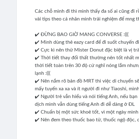
Các chỗ mình đi thì mình thấy đa số ai cũng đi rồ
vài tips theo cá nhân mình trải nghiệm để mng 
✔️ ĐỪNG BAO GIỜ MANG CONVERSE :(((
✔️ Mình dùng thẻ eazy card để đi suốt chuyến đi
✔️ Cực kì nên thử Mister Donut đặc biệt là vị tr
✔️ Thời tiết thay đổi thất thường nên tốt nhất m
thời tiết toàn trên 30 độ cứ nghĩ nóng lắm như
lạnh :(((
✔️ Nên nắm rõ bản đồ MRT thì việc di chuyển sẽ 
mấy tuyến xa xa và ít người đi như Tiaoshi, mình
✔️ Người trẻ vẫn hiểu và nói tiếng Anh, nếu bạn
dịch mình vẫn dùng tiếng Anh đi dễ dàng ở ĐL
✔️ Chuẩn bị một sức khoẻ tốt, vì một ngày mình
✔️ Nên đem theo thuốc bao tử, thuốc ngộ độc, 