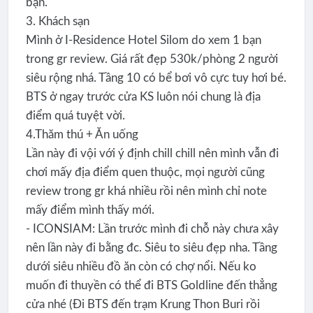
bạn.
3. Khách sạn
Mình ở I-Residence Hotel Silom do xem 1 bạn
trong gr review. Giá rất đẹp 530k/phòng 2 người
siêu rộng nhá. Tầng 10 có bể bơi vô cực tuy hơi bé.
BTS ở ngay trước cửa KS luôn nói chung là địa
điểm quá tuyệt vời.
4.Thăm thú + Ăn uống
Lần này đi vội với ý định chill chill nên mình vẫn đi
chơi mấy địa điểm quen thuộc, mọi người cũng
review trong gr khá nhiều rồi nên mình chỉ note
mấy điểm mình thấy mới.
- ICONSIAM: Lần trước mình đi chỗ này chưa xây
nên lần này đi bằng đc. Siêu to siêu đẹp nha. Tầng
dưới siêu nhiều đồ ăn còn có chợ nổi. Nếu ko
muốn đi thuyền có thể đi BTS Goldline đến thẳng
cửa nhé (Đi BTS đến trạm Krung Thon Buri rồi