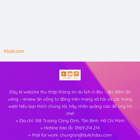
Klook.com
Đây là website thu thập thông tin du lịch ở đâu - địa điểm ăn
uông - review ăn uống tự động trên mạng xã hội và các trang
web! Nếu bạn thích chúng tôi, hãy nhấn quảng cáo để ủng hộ
nhé!
+ Địa chỉ: 188 Trương Công Định, Tân Bình, Hồ Chí Minh
+ Hotline báo lỗi: 0969.214.214
+ Mail for work: chungtsn@dulichdau.com