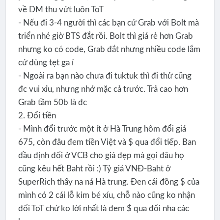
về DM thu vứt luôn ToT
- Nếu đi 3-4 người thì các bạn cứ Grab với Bolt mà
triển nhé giờ BTS đắt rồi. Bolt thì giá rẻ hơn Grab
nhưng ko có code, Grab đắt nhưng nhiều code lắm
cứ dùng tẹt ga í
- Ngoài ra bạn nào chưa đi tuktuk thì đi thử cũng
đc vui xỉu, nhưng nhớ mặc cả trước. Trả cao hơn
Grab tầm 50b là đc
2. Đổi tiền
- Mình đổi trước một ít ở Hà Trung hôm đổi giá
675, còn đâu đem tiền Việt và $ qua đổi tiếp. Ban
đầu định đổi ở VCB cho giá đẹp mà gọi đâu họ
cũng kêu hết Baht rồi :) Tỷ giá VNĐ-Baht ở
SuperRich thấy na ná Hà trung. Đen cái đồng $ của
mình có 2 cái lỗ kim bé xíu, chỗ nào cũng ko nhận
đổi ToT chứ ko lời nhất là đem $ qua đổi nha các