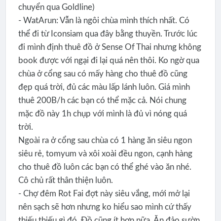
chuyển qua Goldline)
- WatArun: Vẫn là ngôi chùa mình thích nhất. Có
thể đi từ Iconsiam qua đây bằng thuyền. Trước lúc
đi mình định thuê đồ ở Sense Of Thai nhưng không
book được với ngại đi lại quá nên thôi. Ko ngờ qua
chùa ở cổng sau có mấy hàng cho thuê đồ cũng
đẹp quá trời, đủ các màu lấp lánh luôn. Giá mình
thuê 200B/h các bạn có thể mặc cả. Nói chung
mặc đồ này 1h chụp với mình là đủ vì nóng quá
trời.
Ngoài ra ở cổng sau chùa có 1 hàng ăn siêu ngon
siêu rẻ, tomyum và xôi xoài đều ngon, cạnh hàng
cho thuê đồ luôn các bạn có thể ghé vào ăn nhé.
Cô chủ rất thân thiện luôn.
- Chợ đêm Rot Fai đợt này siêu vắng, mới mở lại
nên sạch sẽ hơn nhưng ko hiểu sao mình cứ thấy
thiếu thiếu gì đó. Đồ cũng ít hơn nữa. Ăn đảo sườn