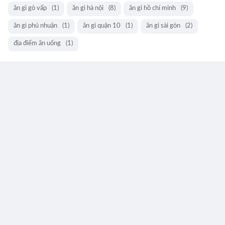
ăn gì gò vấp
(1)
ăn gì hà nội
(8)
ăn gì hồ chí minh
(9)
ăn gì phú nhuận
(1)
ăn gì quận 10
(1)
ăn gì sài gòn
(2)
địa điểm ăn uống
(1)