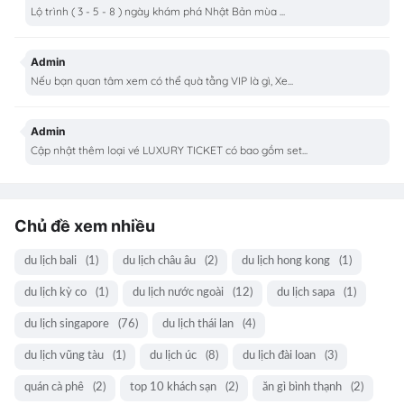
Lộ trình ( 3 - 5 - 8 ) ngày khám phá Nhật Bản mùa ...
Admin
Nếu bạn quan tâm xem có thể quà tằng VIP là gì, Xe...
Admin
Cập nhật thêm loại vé LUXURY TICKET có bao gồm set...
Chủ đề xem nhiều
du lịch bali
(1)
du lịch châu âu
(2)
du lịch hong kong
(1)
du lịch kỳ co
(1)
du lịch nước ngoài
(12)
du lịch sapa
(1)
du lịch singapore
(76)
du lịch thái lan
(4)
du lịch vũng tàu
(1)
du lịch úc
(8)
du lịch đài loan
(3)
quán cà phê
(2)
top 10 khách sạn
(2)
ăn gì bình thạnh
(2)