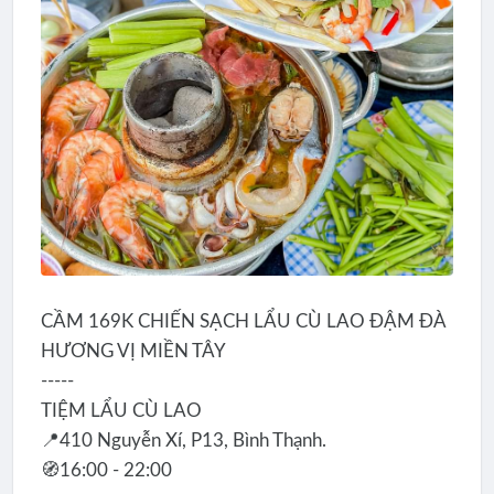
CẦM 169K CHIẾN SẠCH LẨU CÙ LAO ĐẬM ĐÀ
HƯƠNG VỊ MIỀN TÂY
-----
TIỆM LẨU CÙ LAO
📍410 Nguyễn Xí, P13, Bình Thạnh.
🧭16:00 - 22:00