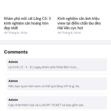
Khám phá mũi cát Lăng Cô: 5
Kinh nghiệm săn ảnh triệu
kinh nghiệm săn hoàng hôn
view tại điểm chắn tàu đèo
đẹp nhất
Hải Vân cực hot
08 Tháng 8, 2026
08 Tháng 8, 2026
Comments
Admin
Lộ trình ( 3 - 5 - 8 ) ngày khám phá Nhật Bản mùa ...
Admin
Nếu bạn quan tâm xem có thể quà tằng VIP là gì, Xe...
Admin
Cập nhật thêm loại vé LUXURY TICKET có bao gồm set...