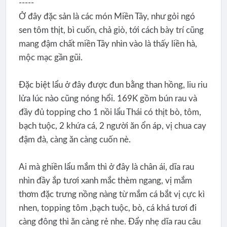
-----
Ở đây đặc sản là các món Miền Tây, như gỏi ngó
sen tôm thịt, bì cuốn, chả giò, tới cách bày trí cũng
mang đậm chất miền Tây nhìn vào là thấy liền hà,
mộc mạc gần gũi.
Đặc biệt lẩu ở đây được đun bằng than hồng, liu riu
lửa lúc nào cũng nóng hổi. 169K gồm bún rau và
đầy đủ topping cho 1 nồi lẩu Thái có thịt bò, tôm,
bạch tuộc, 2 khứa cá, 2 người ăn ổn áp, vị chua cay
đậm đà, càng ăn càng cuốn nè.
Ai mà ghiền lẩu mắm thì ở đây là chân ái, dĩa rau
nhìn đầy ắp tươi xanh mắc thèm ngang, vị mắm
thơm đặc trưng nồng nàng từ mắm cá bắt vị cực kì
nhen, topping tôm ,bạch tuộc, bò, cá khá tươi đi
càng đông thì ăn càng rẻ nhe. Đẩy nhẹ dĩa rau câu