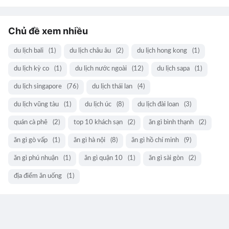
Chủ đề xem nhiều
du lịch bali
(1)
du lịch châu âu
(2)
du lịch hong kong
(1)
du lịch kỳ co
(1)
du lịch nước ngoài
(12)
du lịch sapa
(1)
du lịch singapore
(76)
du lịch thái lan
(4)
du lịch vũng tàu
(1)
du lịch úc
(8)
du lịch đài loan
(3)
quán cà phê
(2)
top 10 khách sạn
(2)
ăn gì bình thạnh
(2)
ăn gì gò vấp
(1)
ăn gì hà nội
(8)
ăn gì hồ chí minh
(9)
ăn gì phú nhuận
(1)
ăn gì quận 10
(1)
ăn gì sài gòn
(2)
địa điểm ăn uống
(1)