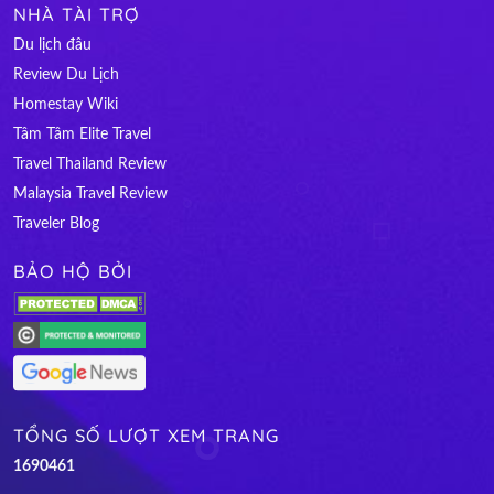
NHÀ TÀI TRỢ
Du lịch đâu
Review Du Lịch
Homestay Wiki
Tâm Tâm Elite Travel
Travel Thailand Review
Malaysia Travel Review
Traveler Blog
BẢO HỘ BỞI
TỔNG SỐ LƯỢT XEM TRANG
1
6
9
0
4
6
1