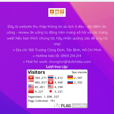
Đây là website thu thập thông tin du lịch ở đâu - địa điểm ăn
uông - review ăn uống tự động trên mạng xã hội và các trang
web! Nếu bạn thích chúng tôi, hãy nhấn quảng cáo để ủng hộ
nhé!
+ Địa chỉ: 188 Trương Công Định, Tân Bình, Hồ Chí Minh
+ Hotline báo lỗi: 0969.214.214
+ Mail for work: chungtsn@dulichdau.com
Lượt truy cập: