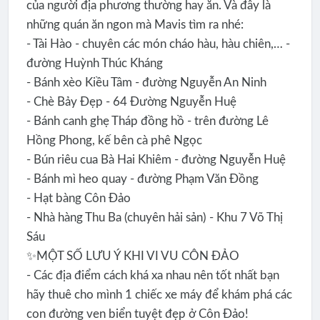
của người địa phương thường hay ăn. Và đây là
những quán ăn ngon mà Mavis tìm ra nhé:
- Tài Hào - chuyên các món cháo hàu, hàu chiên,… -
đường Huỳnh Thúc Kháng
- Bánh xèo Kiều Tâm - đường Nguyễn An Ninh
- Chè Bảy Đẹp - 64 Đường Nguyễn Huệ
- Bánh canh ghẹ Tháp đồng hồ - trên đường Lê
Hồng Phong, kế bên cà phê Ngọc
- Bún riêu cua Bà Hai Khiêm - đường Nguyễn Huệ
- Bánh mì heo quay - đường Phạm Văn Đồng
- Hạt bàng Côn Đảo
- Nhà hàng Thu Ba (chuyên hải sản) - Khu 7 Võ Thị
Sáu
✨MỘT SỐ LƯU Ý KHI VI VU CÔN ĐẢO
- Các địa điểm cách khá xa nhau nên tốt nhất bạn
hãy thuê cho mình 1 chiếc xe máy để khám phá các
con đường ven biển tuyệt đẹp ở Côn Đảo!