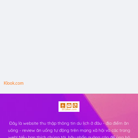
Klook.com
Đây là website thu thập thông tin du lịch ở đâu - địa điểm ăn
uông - review ăn uống tự động trên mạng xã hội và các trang
web! Nếu bạn thích chúng tôi, hãy nhấn quảng cáo để ủng hộ