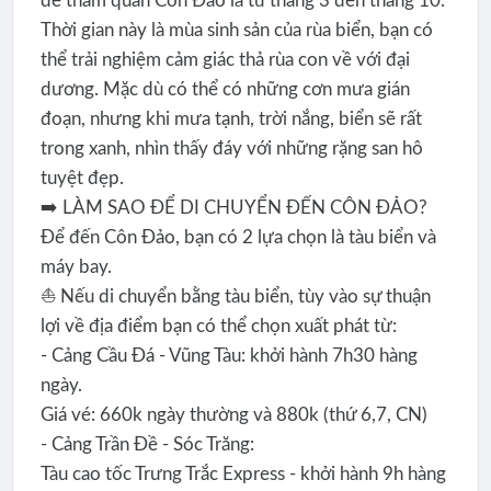
để tham quan Côn Đảo là từ tháng 3 đến tháng 10.
Thời gian này là mùa sinh sản của rùa biển, bạn có
thể trải nghiệm cảm giác thả rùa con về với đại
dương. Mặc dù có thể có những cơn mưa gián
đoạn, nhưng khi mưa tạnh, trời nắng, biển sẽ rất
trong xanh, nhìn thấy đáy với những rặng san hô
tuyệt đẹp.
➡️ LÀM SAO ĐỂ DI CHUYỂN ĐẾN CÔN ĐẢO?
Để đến Côn Đảo, bạn có 2 lựa chọn là tàu biển và
máy bay.
⛵ Nếu di chuyển bằng tàu biển, tùy vào sự thuận
lợi về địa điểm bạn có thể chọn xuất phát từ:
- Cảng Cầu Đá - Vũng Tàu: khởi hành 7h30 hàng
ngày.
Giá vé: 660k ngày thường và 880k (thứ 6,7, CN)
- Cảng Trần Đề - Sóc Trăng:
Tàu cao tốc Trưng Trắc Express - khởi hành 9h hàng