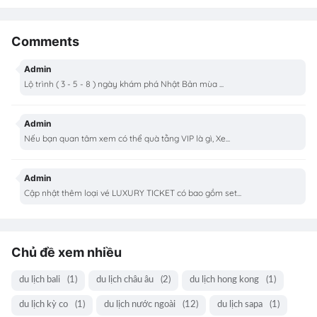
Comments
Admin
Lộ trình ( 3 - 5 - 8 ) ngày khám phá Nhật Bản mùa ...
Admin
Nếu bạn quan tâm xem có thể quà tằng VIP là gì, Xe...
Admin
Cập nhật thêm loại vé LUXURY TICKET có bao gồm set...
Chủ đề xem nhiều
du lịch bali
(1)
du lịch châu âu
(2)
du lịch hong kong
(1)
du lịch kỳ co
(1)
du lịch nước ngoài
(12)
du lịch sapa
(1)