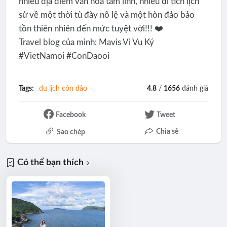
nhiều địa điểm văn hóa tâm linh, nhiều di tích lịch
sử về một thời tù đày nô lệ và một hòn đảo bảo
tồn thiên nhiên đến mức tuyệt vời!!! ❤️
Travel blog của mình: Mavis Vi Vu Ký
#VietNamoi #ConDaooi
Tags:
du lịch côn đảo
4.8
/
1656
đánh giá
Facebook
Tweet
Chia sẻ
Sao chép
Có thể bạn thích