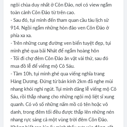
ngôi chùa duy nhất ở Côn Đảo, nơi có view ngắm
toàn cảnh Côn Đảo từ trên cao.
- Sau đó, tụi mình đến tham quan cầu tàu lịch sử
914. Ngồi ngắm những hòn đảo ven Côn Đảo ở
phía xa xa.
- Trên những cung đường ven biển tuyệt đẹp, tụi
mình ghé qua bãi Nhát để ngắm hoàng hôn
- Tối đi chợ đêm Côn Đảo ăn vặt vài thứ, sau đó
mua đồ lễ để viếng mộ Cô Sáu.
- Tầm 10h, tụi mình ghé qua viếng nghĩa trang
Hàng Dương. Đứng từ bán kính 2km đã nghe mùi
nhang khói nghi ngút. Tụi mình dâng lễ viếng mộ Cô
Sáu, rồi thắp nhang cho những ngôi mộ liệt sĩ xung
quanh. Có vô số những nấm mồ có tên hoặc vô
danh, trong đêm tối đều được thắp lên những nén
nhang rực sáng cả một vùng trời đêm Côn Đảo.