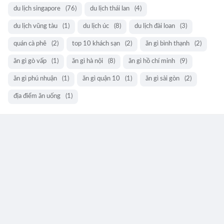
du lịch singapore
(76)
du lịch thái lan
(4)
du lịch vũng tàu
(1)
du lịch úc
(8)
du lịch đài loan
(3)
quán cà phê
(2)
top 10 khách sạn
(2)
ăn gì bình thạnh
(2)
ăn gì gò vấp
(1)
ăn gì hà nội
(8)
ăn gì hồ chí minh
(9)
ăn gì phú nhuận
(1)
ăn gì quận 10
(1)
ăn gì sài gòn
(2)
địa điểm ăn uống
(1)