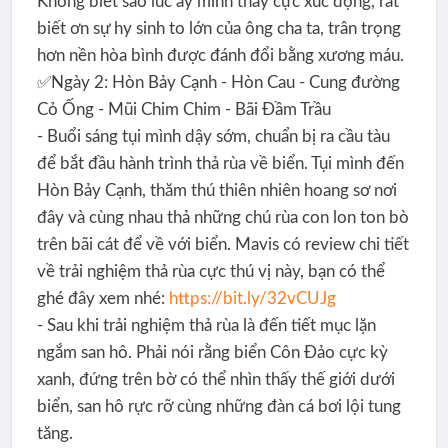
Không biết sao lúc ấy mình thấy cực xúc động, rất
biết ơn sự hy sinh to lớn của ông cha ta, trân trọng
hơn nền hòa bình được đánh đổi bằng xương máu.
✅Ngày 2: Hòn Bảy Cạnh - Hòn Cau - Cung đường
Cỏ Ống - Mũi Chim Chim - Bãi Đầm Trầu
- Buổi sáng tụi mình dậy sớm, chuẩn bị ra cầu tàu
để bắt đầu hành trình thả rùa về biển. Tụi mình đến
Hòn Bảy Cạnh, thăm thú thiên nhiên hoang sơ nơi
đây và cùng nhau thả những chú rùa con lon ton bò
trên bãi cát để về với biển. Mavis có review chi tiết
về trải nghiệm thả rùa cực thú vị này, bạn có thể
ghé đây xem nhé:
https://bit.ly/32vCUJg
- Sau khi trải nghiệm thả rùa là đến tiết mục lặn
ngắm san hô. Phải nói rằng biển Côn Đảo cực kỳ
xanh, đứng trên bờ có thể nhìn thấy thế giới dưới
biển, san hô rực rỡ cùng những đàn cá bơi lội tung
tăng.