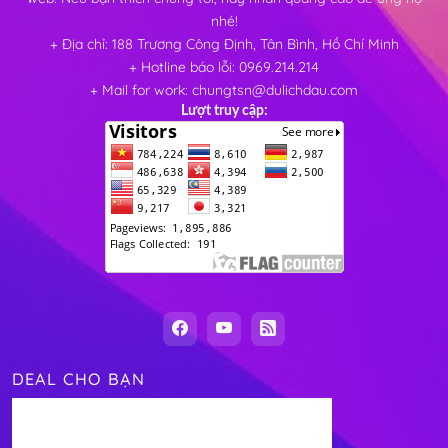
nhé!
+ Địa chỉ: 188 Trương Công Định, Tân Bình, Hồ Chí Minh
+ Hotline báo lỗi: 0969.214.214
+ Mail for work: chungtsn@dulichdau.com
Lượt truy cập:
DEAL CHO BẠN