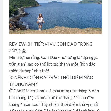
REVIEW CHI TIẾT: VI VU CÔN ĐẢO TRONG
3N2Đ 🏝️
Mình tự hỏi rằng: Côn Đảo - nơi từng là "địa ngục
trần gian" sao có thể lột xác thành một "hòn đảo
thiên đường" như thế!
🌞 NÊN ĐI CÔN ĐẢO VÀO THỜI ĐIỂM NÀO
TRONG NĂM?
Ở Côn Đảo có 2 mùa là mùa mưa ( từ tháng 5 đến
hết tháng 11) và mùa khô (từ tháng 12 cho đến
tháng 4 năm sau). Tuy nhiên, thời điểm thú vị nhất