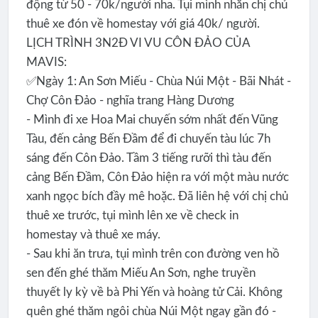
động từ 50 - 70k/người nha. Tụi mình nhắn chị chủ
thuê xe đón về homestay với giá 40k/ người.
LỊCH TRÌNH 3N2Đ VI VU CÔN ĐẢO CỦA
MAVIS:
✅Ngày 1: An Sơn Miếu - Chùa Núi Một - Bãi Nhát -
Chợ Côn Đảo - nghĩa trang Hàng Dương
- Mình đi xe Hoa Mai chuyến sớm nhất đến Vũng
Tàu, đến cảng Bến Đầm để đi chuyến tàu lúc 7h
sáng đến Côn Đảo. Tầm 3 tiếng rưỡi thì tàu đến
cảng Bến Đầm, Côn Đảo hiện ra với một màu nước
xanh ngọc bích đầy mê hoặc. Đã liên hệ với chị chủ
thuê xe trước, tụi mình lên xe về check in
homestay và thuê xe máy.
- Sau khi ăn trưa, tụi mình trên con đường ven hồ
sen đến ghé thăm Miếu An Sơn, nghe truyền
thuyết ly kỳ về bà Phi Yến và hoàng tử Cải. Không
quên ghé thăm ngôi chùa Núi Một ngay gần đó -