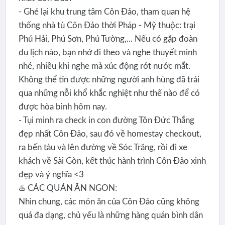
- Ghé lại khu trung tâm Côn Đảo, tham quan hệ
thống nhà tù Côn Đảo thời Pháp - Mỹ thuộc: trại
Phú Hải, Phú Sơn, Phú Tường,... Nếu có gặp đoàn
du lịch nào, bạn nhớ đi theo và nghe thuyết minh
nhé, nhiều khi nghe mà xúc động rớt nước mắt.
Không thể tin được những người anh hùng đã trải
qua những nỗi khổ khắc nghiệt như thế nào để có
được hòa bình hôm nay.
- Tụi mình ra check in con đường Tôn Đức Thắng
đẹp nhất Côn Đảo, sau đó về homestay checkout,
ra bến tàu và lên đường về Sóc Trăng, rồi đi xe
khách về Sài Gòn, kết thúc hành trình Côn Đảo xinh
đẹp và ý nghĩa <3
♨️ CÁC QUÁN ĂN NGON:
Nhìn chung, các món ăn của Côn Đảo cũng không
quá đa dạng, chủ yếu là những hàng quán bình dân