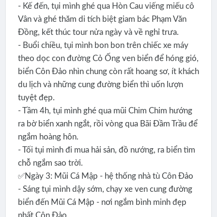
- Kế đến, tụi mình ghé qua Hòn Cau viếng miếu cô
Vân và ghé thăm di tích biệt giam bác Phạm Văn
Đồng, kết thúc tour nửa ngày và về nghỉ trưa.
- Buổi chiều, tụi mình bon bon trên chiếc xe máy
theo dọc con đường Cỏ Ống ven biển để hóng gió,
biển Côn Đảo nhìn chung còn rất hoang sơ, ít khách
du lịch và những cung đường biển thì uốn lượn
tuyệt đẹp.
- Tầm 4h, tụi mình ghé qua mũi Chim Chim hướng
ra bờ biển xanh ngắt, rồi vòng qua Bãi Đầm Trầu để
ngắm hoàng hôn.
- Tối tụi mình đi mua hải sản, đồ nướng, ra biển tìm
chỗ ngắm sao trời.
✅Ngày 3: Mũi Cá Mập - hệ thống nhà tù Côn Đảo
- Sáng tụi mình dậy sớm, chạy xe ven cung đường
biển đến Mũi Cá Mập - nơi ngắm bình minh đẹp
nhất Côn Đảo.