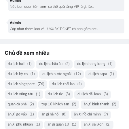
Admin
Nếu bạn quan tâm xem có thể quà tằng VIP là gì, Xe...
Admin
Cập nhật thêm loại vé LUXURY TICKET có bao gồm set...
Chủ đề xem nhiều
du lịch bali
(1)
du lịch châu âu
(2)
du lịch hong kong
(1)
du lịch kỳ co
(1)
du lịch nước ngoài
(12)
du lịch sapa
(1)
du lịch singapore
(76)
du lịch thái lan
(4)
du lịch vũng tàu
(1)
du lịch úc
(8)
du lịch đài loan
(3)
quán cà phê
(2)
top 10 khách sạn
(2)
ăn gì bình thạnh
(2)
ăn gì gò vấp
(1)
ăn gì hà nội
(8)
ăn gì hồ chí minh
(9)
ăn gì phú nhuận
(1)
ăn gì quận 10
(1)
ăn gì sài gòn
(2)