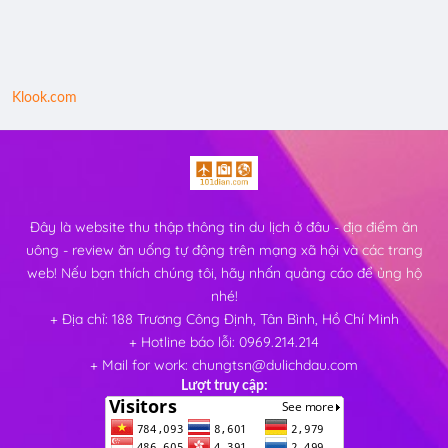
Klook.com
Đây là website thu thập thông tin du lịch ở đâu - địa điểm ăn
uông - review ăn uống tự động trên mạng xã hội và các trang
web! Nếu bạn thích chúng tôi, hãy nhấn quảng cáo để ủng hộ
nhé!
+ Địa chỉ: 188 Trương Công Định, Tân Bình, Hồ Chí Minh
+ Hotline báo lỗi: 0969.214.214
+ Mail for work: chungtsn@dulichdau.com
Lượt truy cập: