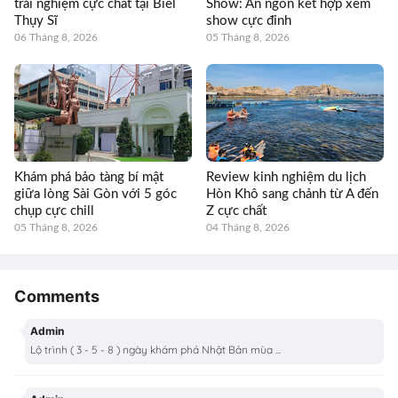
trải nghiệm cực chất tại Biel
Show: Ăn ngon kết hợp xem
Thụy Sĩ
show cực đỉnh
06 Tháng 8, 2026
05 Tháng 8, 2026
Khám phá bảo tàng bí mật
Review kinh nghiệm du lịch
giữa lòng Sài Gòn với 5 góc
Hòn Khô sang chảnh từ A đến
chụp cực chill
Z cực chất
05 Tháng 8, 2026
04 Tháng 8, 2026
Comments
Admin
Lộ trình ( 3 - 5 - 8 ) ngày khám phá Nhật Bản mùa ...