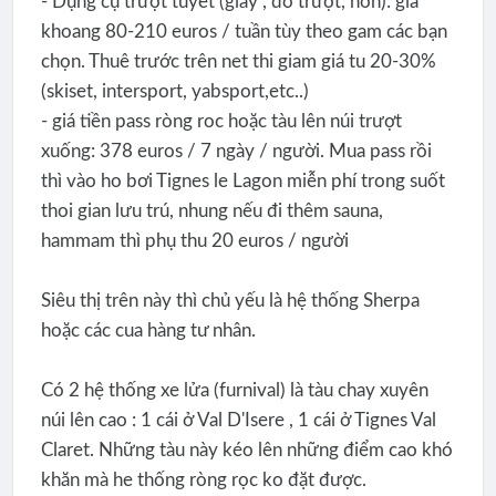
- Dụng cụ trượt tuyết (giày , đồ trượt, nón): giá
khoang 80-210 euros / tuần tùy theo gam các bạn
chọn. Thuê trước trên net thi giam giá tu 20-30%
(skiset, intersport, yabsport,etc..)
- giá tiền pass ròng roc hoặc tàu lên núi trượt
xuống: 378 euros / 7 ngày / người. Mua pass rồi
thì vào ho bơi Tignes le Lagon miễn phí trong suốt
thoi gian lưu trú, nhung nếu đi thêm sauna,
hammam thì phụ thu 20 euros / người
Siêu thị trên này thì chủ yếu là hệ thống Sherpa
hoặc các cua hàng tư nhân.
Có 2 hệ thống xe lửa (furnival) là tàu chay xuyên
núi lên cao : 1 cái ở Val D'Isere , 1 cái ở Tignes Val
Claret. Những tàu này kéo lên những điểm cao khó
khăn mà he thống ròng rọc ko đặt được.