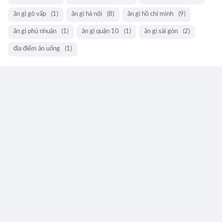
ăn gì gò vấp
(1)
ăn gì hà nội
(8)
ăn gì hồ chí minh
(9)
ăn gì phú nhuận
(1)
ăn gì quận 10
(1)
ăn gì sài gòn
(2)
địa điểm ăn uống
(1)