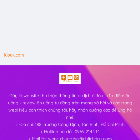
Klook.com
Đây là website thu thập thông tin du lịch ở đâu - địa điểm ăn
uông - review ăn uống tự động trên mạng xã hội và các trang
web! Nếu bạn thích chúng tôi, hãy nhấn quảng cáo để ủng hộ
nhé!
+ Địa chỉ: 188 Trương Công Định, Tân Bình, Hồ Chí Minh
+ Hotline báo lỗi: 0969.214.214
+ Mail for work: chungtsn@dulichdau.com