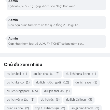
Admin
Lộ trình ( 3 - 5 - 8 ) ngày khám phá Nhật Bản mùa ...
Admin
Nếu bạn quan tâm xem có thể quà tằng VIP là gì, Xe...
Admin
Cập nhật thêm loại vé LUXURY TICKET có bao gồm set...
Chủ đề xem nhiều
du lịch bali
(1)
du lịch châu âu
(2)
du lịch hong kong
(1)
du lịch kỳ co
(1)
du lịch nước ngoài
(12)
du lịch sapa
(1)
du lịch singapore
(76)
du lịch thái lan
(4)
du lịch vũng tàu
(1)
du lịch úc
(8)
du lịch đài loan
(3)
quán cà phê
(2)
top 10 khách sạn
(2)
ăn gì bình thạnh
(2)