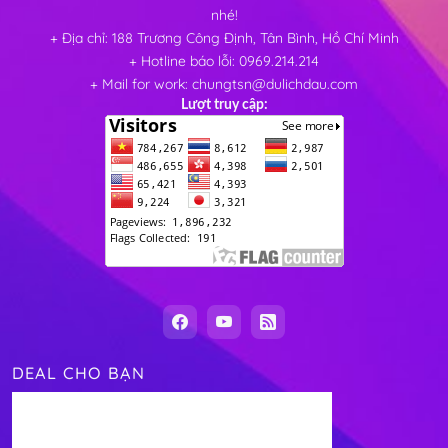
nhé!
+ Địa chỉ: 188 Trương Công Định, Tân Bình, Hồ Chí Minh
+ Hotline báo lỗi: 0969.214.214
+ Mail for work: chungtsn@dulichdau.com
Lượt truy cập:
DEAL CHO BẠN