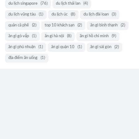
du lịch singapore
(76)
du lịch thái lan
(4)
du lịch vũng tàu
(1)
du lịch úc
(8)
du lịch đài loan
(3)
quán cà phê
(2)
top 10 khách sạn
(2)
ăn gì bình thạnh
(2)
ăn gì gò vấp
(1)
ăn gì hà nội
(8)
ăn gì hồ chí minh
(9)
ăn gì phú nhuận
(1)
ăn gì quận 10
(1)
ăn gì sài gòn
(2)
địa điểm ăn uống
(1)