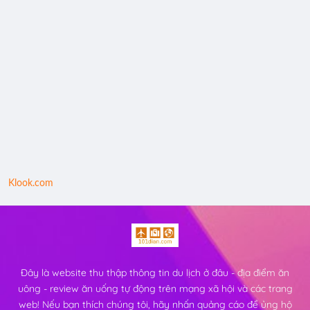
Klook.com
Đây là website thu thập thông tin du lịch ở đâu - địa điểm ăn
uông - review ăn uống tự động trên mạng xã hội và các trang
web! Nếu bạn thích chúng tôi, hãy nhấn quảng cáo để ủng hộ