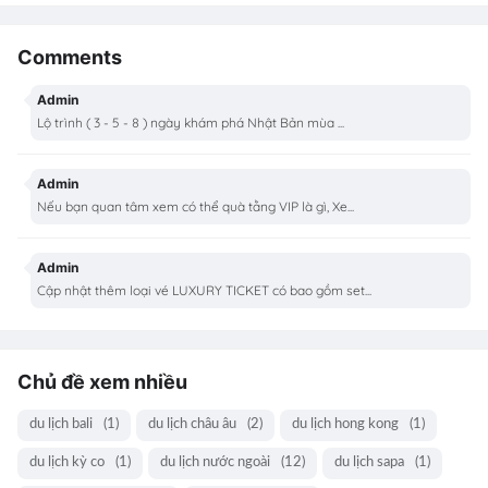
Comments
Admin
Lộ trình ( 3 - 5 - 8 ) ngày khám phá Nhật Bản mùa ...
Admin
Nếu bạn quan tâm xem có thể quà tằng VIP là gì, Xe...
Admin
Cập nhật thêm loại vé LUXURY TICKET có bao gồm set...
Chủ đề xem nhiều
du lịch bali
(1)
du lịch châu âu
(2)
du lịch hong kong
(1)
du lịch kỳ co
(1)
du lịch nước ngoài
(12)
du lịch sapa
(1)