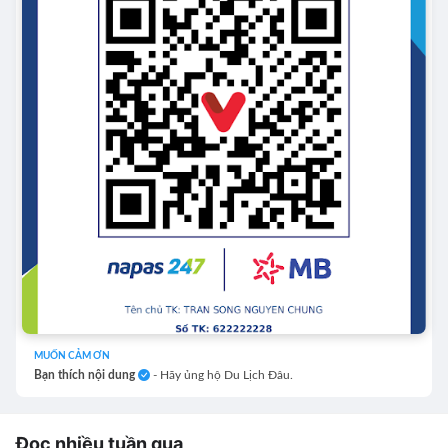
MUỐN CẢM ƠN
Bạn thích nội dung
- Hãy ủng hộ Du Lịch Đâu.
Đọc nhiều tuần qua