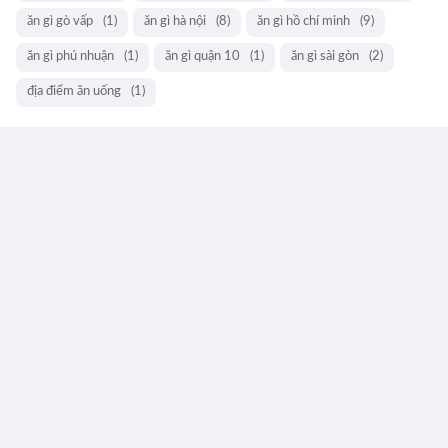
ăn gì gò vấp
(1)
ăn gì hà nội
(8)
ăn gì hồ chí minh
(9)
ăn gì phú nhuận
(1)
ăn gì quận 10
(1)
ăn gì sài gòn
(2)
địa điểm ăn uống
(1)