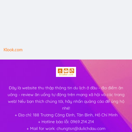
Klook.com
Đây là website thu thập thông tin du lịch ở đâu - địa điểm ăn
uông - review ăn uống tự động trên mạng xã hội và các trang
web! Nếu bạn thích chúng tôi, hãy nhấn quảng cáo để ủng hộ
nhé!
+ Địa chỉ: 188 Trương Công Định, Tân Bình, Hồ Chí Minh
+ Hotline báo lỗi: 0969.214.214
+ Mail for work: chungtsn@dulichdau.com