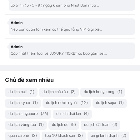
Lộ trình ( 3 - 5 - 8 ) ngày khám phá Nhật Bản mùa ...
Admin
Nếu bạn quan tâm xem có thể quà tằng VIP là gì, Xe...
Admin
Cập nhật thêm loại vé LUXURY TICKET có bao gồm set...
Chủ đề xem nhiều
du lịch bali
(1)
du lịch châu âu
(2)
du lịch hong kong
(1)
du lịch kỳ co
(1)
du lịch nước ngoài
(12)
du lịch sapa
(1)
du lịch singapore
(76)
du lịch thái lan
(4)
du lịch vũng tàu
(1)
du lịch úc
(8)
du lịch đài loan
(3)
quán cà phê
(2)
top 10 khách sạn
(2)
ăn gì bình thạnh
(2)