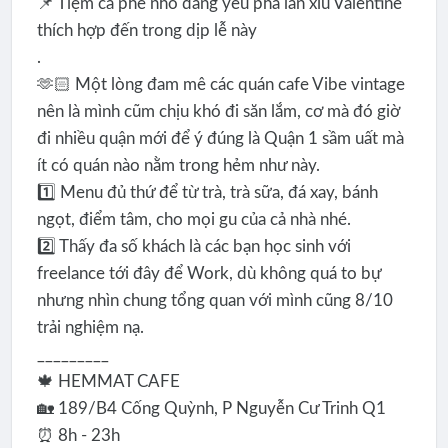
📌 Tiệm cà phê nhỏ đáng yêu pha lẫn xíu Valentine
thích hợp đến trong dịp lễ này
.
🫶🏻 Một lòng đam mê các quán cafe Vibe vintage
nên là mình cũm chịu khó đi săn lắm, cơ mà đó giờ
đi nhiều quận mới để ý đúng là Quận 1 sầm uất mà
ít có quán nào nằm trong hẻm như này.
1️⃣ Menu đủ thứ để từ trà, trà sữa, đá xay, bánh
ngọt, điểm tâm, cho mọi gu của cả nhà nhé.
2️⃣ Thấy đa số khách là các bạn học sinh với
freelance tới đây để Work, dù không quá to bự
nhưng nhìn chung tổng quan với mình cũng 8/10
trải nghiệm nạ.
_________
🍁 HEMMAT CAFE
🏡 189/B4 Cống Quỳnh, P Nguyễn Cư Trinh Q1
⏰ 8h - 23h