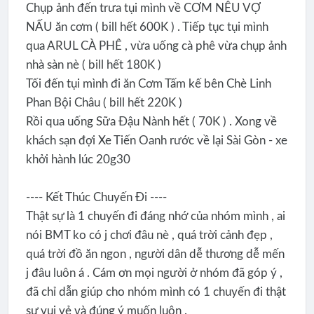
Chụp ảnh đến trưa tụi mình về CƠM NÊU VỢ
NẤU ăn cơm ( bill hết 600K ) . Tiếp tục tụi mình
qua ARUL CÀ PHÊ , vừa uống cà phê vừa chụp ảnh
nhà sàn nè ( bill hết 180K )
Tối đến tụi mình đi ăn Cơm Tấm kế bên Chè Linh
Phan Bội Châu ( bill hết 220K )
Rồi qua uống Sữa Đậu Nành hết ( 70K ) . Xong về
khách sạn đợi Xe Tiến Oanh rước về lại Sài Gòn - xe
khởi hành lúc 20g30
---- Kết Thúc Chuyến Đi ----
Thật sự là 1 chuyến đi đáng nhớ của nhóm mình , ai
nói BMT ko có j chơi đâu nè , quá trời cảnh đẹp ,
quá trời đồ ăn ngon , người dân dễ thương dễ mến
j đâu luôn á . Cám ơn mọi người ở nhóm đã góp ý ,
đã chỉ dẫn giúp cho nhóm mình có 1 chuyến đi thật
sự vui vẻ và đúng ý muốn luôn .