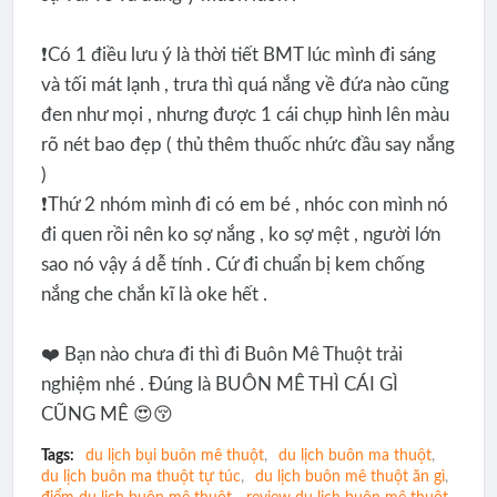
❗️Có 1 điều lưu ý là thời tiết BMT lúc mình đi sáng
và tối mát lạnh , trưa thì quá nắng về đứa nào cũng
đen như mọi , nhưng được 1 cái chụp hình lên màu
rõ nét bao đẹp ( thủ thêm thuốc nhức đầu say nắng
)
❗️Thứ 2 nhóm mình đi có em bé , nhóc con mình nó
đi quen rồi nên ko sợ nắng , ko sợ mệt , người lớn
sao nó vậy á dễ tính . Cứ đi chuẩn bị kem chống
nắng che chắn kĩ là oke hết .
❤️ Bạn nào chưa đi thì đi Buôn Mê Thuột trải
nghiệm nhé . Đúng là BUÔN MÊ THÌ CÁI GÌ
CŨNG MÊ 😍😚
Tags:
du lịch bụi buôn mê thuột
du lịch buôn ma thuột
du lịch buôn ma thuột tự túc
du lịch buôn mê thuột ăn gì