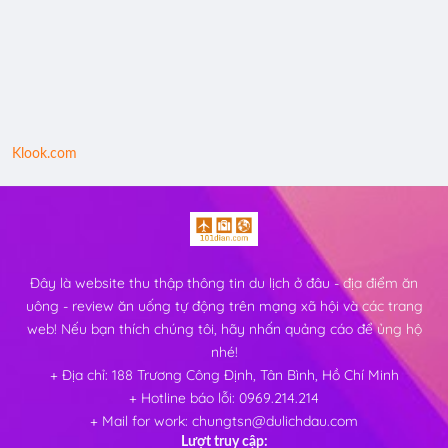
Klook.com
Đây là website thu thập thông tin du lịch ở đâu - địa điểm ăn
uông - review ăn uống tự động trên mạng xã hội và các trang
web! Nếu bạn thích chúng tôi, hãy nhấn quảng cáo để ủng hộ
nhé!
+ Địa chỉ: 188 Trương Công Định, Tân Bình, Hồ Chí Minh
+ Hotline báo lỗi: 0969.214.214
+ Mail for work: chungtsn@dulichdau.com
Lượt truy cập: