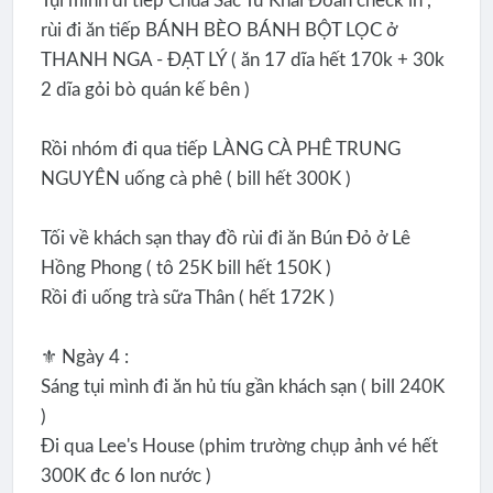
Tụi mình đi tiếp Chùa Sắc Tứ Khải Đoan check in ,
rùi đi ăn tiếp BÁNH BÈO BÁNH BỘT LỌC ở
THANH NGA - ĐẠT LÝ ( ăn 17 dĩa hết 170k + 30k
2 dĩa gỏi bò quán kế bên )
Rồi nhóm đi qua tiếp LÀNG CÀ PHÊ TRUNG
NGUYÊN uống cà phê ( bill hết 300K )
Tối về khách sạn thay đồ rùi đi ăn Bún Đỏ ở Lê
Hồng Phong ( tô 25K bill hết 150K )
Rồi đi uống trà sữa Thân ( hết 172K )
⚜️ Ngày 4 :
Sáng tụi mình đi ăn hủ tíu gần khách sạn ( bill 240K
)
Đi qua Lee's House (phim trường chụp ảnh vé hết
300K đc 6 lon nước )