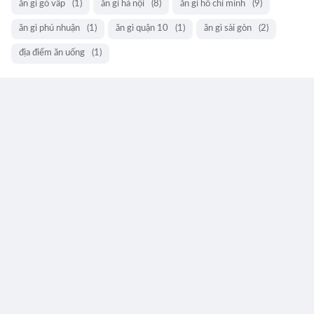
ăn gì gò vấp
(1)
ăn gì hà nội
(8)
ăn gì hồ chí minh
(9)
ăn gì phú nhuận
(1)
ăn gì quận 10
(1)
ăn gì sài gòn
(2)
địa điểm ăn uống
(1)