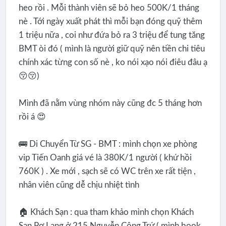
heo rồi . Mỗi thành viên sẽ bỏ heo 500K/1 tháng
nè . Tới ngày xuất phát thì mỗi bạn đóng quỹ thêm
1 triệu nữa , coi như đứa bỏ ra 3 triệu để tung tăng
BMT òi đó ( mình là người giữ quỹ nên tiền chi tiêu
chính xác từng con số nè , ko nói xạo nói điêu đâu ạ
😚😚)
Mình đã nằm vùng nhóm này cũng đc 5 tháng hơn
rồi á 😍
🚌 Di Chuyển Từ SG - BMT : mình chọn xe phòng
vip Tiến Oanh giá vé là 380K/1 người ( khứ hồi
760K ) . Xe mới , sạch sẽ có WC trên xe rất tiện ,
nhân viên cũng dễ chịu nhiệt tình
🏠 Khách Sạn : qua tham khảo mình chọn Khách
Sạn Pơ Lang ở 215 Nguyễn Công Trứ ( mình book