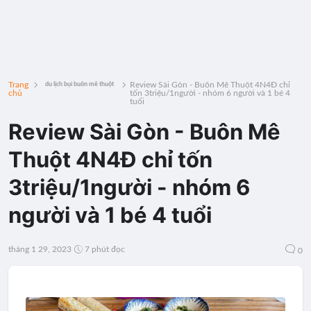
Trang
Review Sài Gòn - Buôn Mê Thuột 4N4Đ chỉ
du lịch bụi buôn mê thuột
chủ
tốn 3triệu/1người - nhóm 6 người và 1 bé 4
tuổi
Review Sài Gòn - Buôn Mê
Thuột 4N4Đ chỉ tốn
3triệu/1người - nhóm 6
người và 1 bé 4 tuổi
tháng 1 29, 2023
7 phút đọc
0