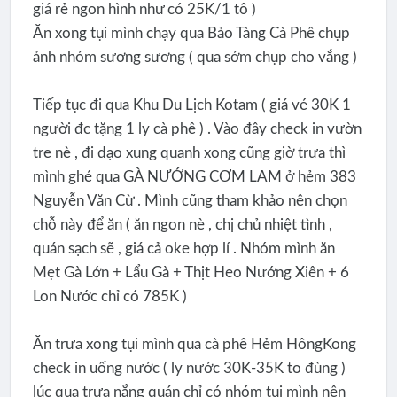
giá rẻ ngon hình như có 25K/1 tô )
Ăn xong tụi mình chạy qua Bảo Tàng Cà Phê chụp
ảnh nhóm sương sương ( qua sớm chụp cho vắng )
Tiếp tục đi qua Khu Du Lịch Kotam ( giá vé 30K 1
người đc tặng 1 ly cà phê ) . Vào đây check in vườn
tre nè , đi dạo xung quanh xong cũng giờ trưa thì
mình ghé qua GÀ NƯỚNG CƠM LAM ở hẻm 383
Nguyễn Văn Cừ . Mình cũng tham khảo nên chọn
chỗ này để ăn ( ăn ngon nè , chị chủ nhiệt tình ,
quán sạch sẽ , giá cả oke hợp lí . Nhóm mình ăn
Mẹt Gà Lớn + Lẩu Gà + Thịt Heo Nướng Xiên + 6
Lon Nước chỉ có 785K )
Ăn trưa xong tụi mình qua cà phê Hẻm HôngKong
check in uống nước ( ly nước 30K-35K to đùng )
lúc qua trưa nắng quán chỉ có nhóm tụi mình nên