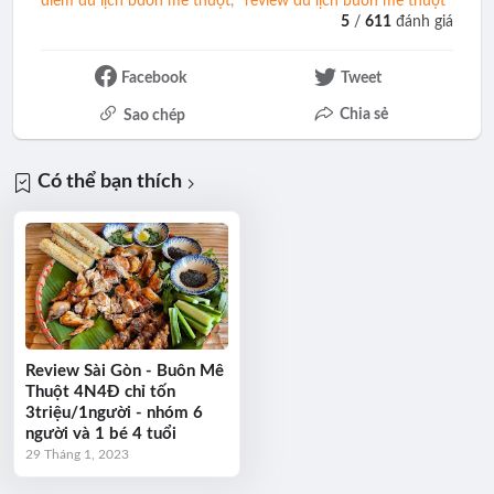
điểm du lịch buôn mê thuột
review du lịch buôn mê thuột
5
/
611
đánh giá
Facebook
Tweet
Chia sẻ
Sao chép
Có thể bạn thích
Review Sài Gòn - Buôn Mê
Thuột 4N4Đ chỉ tốn
3triệu/1người - nhóm 6
người và 1 bé 4 tuổi
29 Tháng 1, 2023