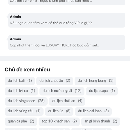
Lộ trình ( 3 - 5 - 8 ) ngày khám phá Nhật Bản mùa ...
Admin
Nếu bạn quan tâm xem có thể quà tằng VIP là gì, Xe...
Admin
Cập nhật thêm loại vé LUXURY TICKET có bao gồm set...
Chủ đề xem nhiều
du lịch bali
(1)
du lịch châu âu
(2)
du lịch hong kong
(1)
du lịch kỳ co
(1)
du lịch nước ngoài
(12)
du lịch sapa
(1)
du lịch singapore
(76)
du lịch thái lan
(4)
du lịch vũng tàu
(1)
du lịch úc
(8)
du lịch đài loan
(3)
quán cà phê
(2)
top 10 khách sạn
(2)
ăn gì bình thạnh
(2)