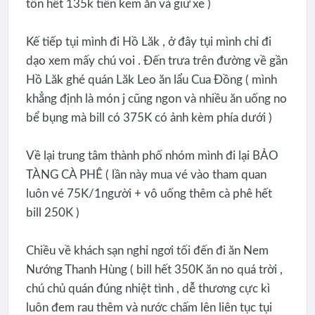
tốn hết 135k tiền kem ăn và giữ xe )
Kế tiếp tụi mình đi Hồ Lăk , ở đây tụi mình chỉ đi
dạo xem mấy chú voi . Đến trưa trên đường về gần
Hồ Lăk ghé quán Lăk Leo ăn lẩu Cua Đồng ( mình
khẳng định là món j cũng ngon và nhiều ăn uống no
bể bụng mà bill có 375K có ảnh kèm phía dưới )
Về lại trung tâm thành phố nhóm mình đi lại BẢO
TÀNG CÀ PHÊ ( lần này mua vé vào tham quan
luôn vé 75K/1người + vô uống thêm cà phê hết
bill 250K )
Chiều về khách sạn nghỉ ngơi tối đến đi ăn Nem
Nướng Thanh Hùng ( bill hết 350K ăn no quá trời ,
chú chủ quán đúng nhiệt tình , dễ thương cực kì
luôn đem rau thêm và nước chấm lên liên tục tụi