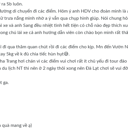
 ra Sb luôn.
đường di chuyển đi các điểm. Hôm ý anh HDV cho đoàn mình là
giữ trưa nắng mình nhờ a ý vẫn qua chụp hình giúp. Nói chung h
lái xe và anh Sang đều nhiệt tình hết tiện có chỗ nào đẹp thích x
xong chú lái xe cả anh hướng dẫn viên còn chào bọn mình rất th
ỉ đi qua thăm quan chút rồi đi các điểm cho kịp. Mn đến Vườn 
ay 5kg về k đủ chia tiếc hùn hụt😅.
ha Trang hơi chán vì các điểm vui chơi rất ít chủ yếu đi tour đảo
 du lịch NT thì nên ở 2 ngày thôi xong nên Đà Lạt chơi sẽ vui đỡ
t ga.
nh quà mang về ạ)