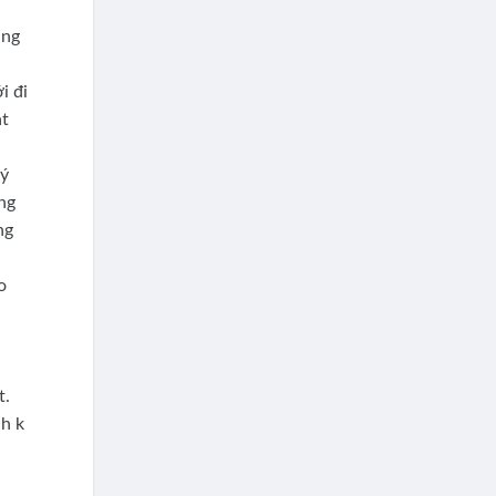
áng
i đi
ặt
 ý
ng
ng
o
t.
nh k