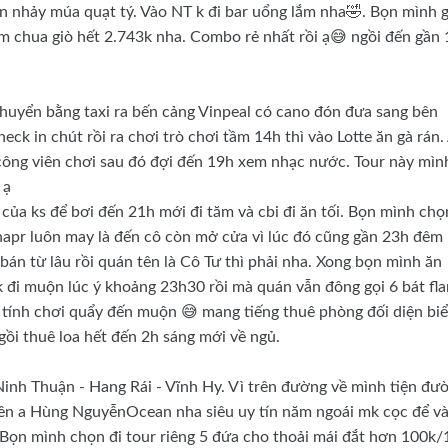
mn nhảy múa quạt tý. Vào NT k đi bar uổng lắm nha🤣. Bọn mình g
em chua giò hết 2.743k nha. Combo rẻ nhất rồi ạ😅 ngồi đến gần
 chuyển bằng taxi ra bến cảng Vinpeal có cano đón đưa sang bên
ck in chút rồi ra chơi trò chơi tầm 14h thì vào Lotte ăn gà rán.
u công viên chơi sau đó đợi đến 19h xem nhạc nước. Tour này mìn
 ạ
của ks để bơi đến 21h mới đi tăm và cbi đi ăn tối. Bọn mình chọ
apr luôn may là đến cô còn mở cửa vì lúc đó cũng gần 23h đêm 
án từ lâu rồi quán tên là Cô Tư thì phải nha. Xong bọn mình ăn
 đi muộn lúc ý khoảng 23h30 rồi mà quán vẫn đông gọi 6 bát fla
h tính chơi quẩy đến muộn 😅 mang tiếng thuê phòng đối diện bi
gồi thuê loa hết đến 2h sáng mới về ngủ.
nh Thuận - Hang Rái - Vĩnh Hy. Vì trên đường về mình tiện đư
bên a Hùng NguyễnOcean nha siêu uy tín năm ngoái mk cọc để v
. Bọn mình chọn đi tour riêng 5 đứa cho thoải mái đắt hơn 100k/