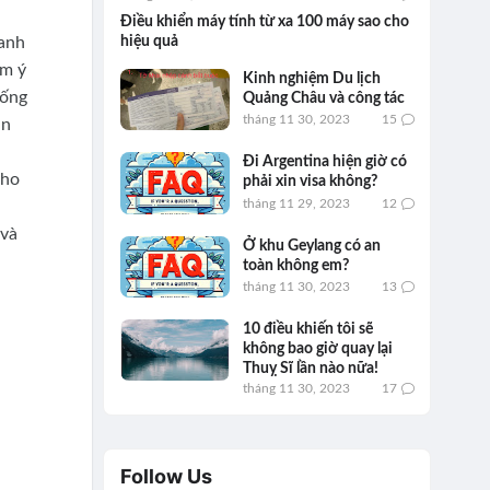
Điều khiển máy tính từ xa 100 máy sao cho
hiệu quả
 anh
ôm ý
Kinh nghiệm Du lịch
uống
Quảng Châu và công tác
tháng 11 30, 2023
15
ân
Đi Argentina hiện giờ có
Nho
phải xin visa không?
tháng 11 29, 2023
12
 và
Ở khu Geylang có an
toàn không em?
tháng 11 30, 2023
13
10 điều khiến tôi sẽ
không bao giờ quay lại
Thuỵ Sĩ lần nào nữa!
tháng 11 30, 2023
17
Follow Us