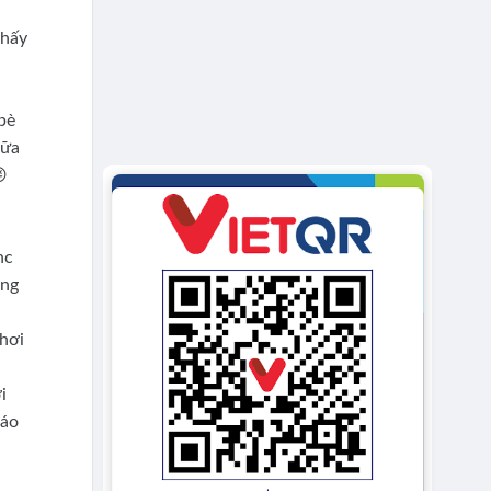
thấy
bè
sữa

nc
àng
 hơi
i
 áo