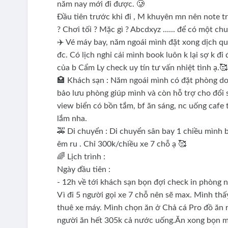
năm nay mới đi được. 🥲
Đầu tiên trước khi đi , M khuyên mn nên note tr
? Chơi tối ? Mặc gì ? Abcdxyz ...... để có một ch
✈️ Vé máy bay, năm ngoái mình đặt xong dịch qu
đc. Có lịch nghỉ cái mình book luôn k lại sợ k đ
của b Cẩm Ly check uy tín tư vấn nhiệt tình ạ.🥰
🏩 Khách sạn : Năm ngoái mình có đặt phòng do 
bảo lưu phòng giúp mình và còn hỗ trợ cho đổi
view biển có bồn tắm, bf ăn sáng, nc uống cafe 
lắm nha.
🚕 Di chuyển : Di chuyển sân bay 1 chiều mình b
êm ru . Chỉ 300k/chiều xe 7 chỗ ạ 🥰
🌈 Lịch trình :
Ngày đầu tiên :
- 12h về tới khách sạn bọn đợi check in phòng n
Vì đi 5 người gọi xe 7 chỗ nên sẽ max. Mình thấ
thuê xe máy. Mình chọn ăn ở Chả cá Pro đồ ăn 
người ăn hết 305k cả nước uống.Ăn xong bọn mì