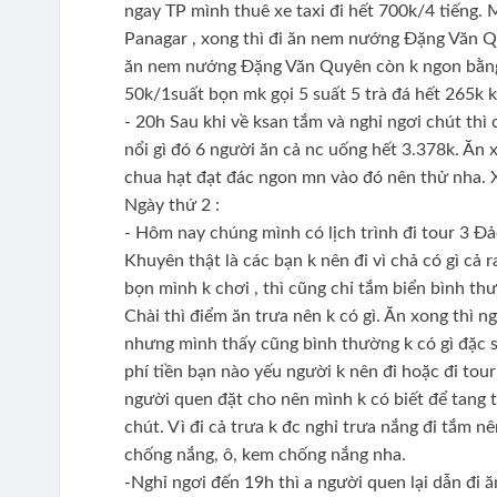
ngay TP mình thuê xe taxi đi hết 700k/4 tiếng.
Panagar , xong thì đi ăn nem nướng Đặng Văn Qu
ăn nem nướng Đặng Văn Quyên còn k ngon bằng 
50k/1suất bọn mk gọi 5 suất 5 trà đá hết 265k k
- 20h Sau khi về ksan tắm và nghỉ ngơi chút thì
nổi gì đó 6 người ăn cả nc uống hết 3.378k. Ăn
chua hạt đạt đác ngon mn vào đó nên thử nha. 
Ngày thứ 2 :
- Hôm nay chúng mình có lịch trình đi tour 3 Đ
Khuyên thật là các bạn k nên đi vì chả có gì cả
bọn mình k chơi , thì cũng chỉ tắm biển bình thườ
Chài thì điểm ăn trưa nên k có gì. Ăn xong thì
nhưng mình thấy cũng bình thường k có gì đặc sắ
phí tiền bạn nào yếu người k nên đi hoặc đi tou
người quen đặt cho nên mình k có biết để tang 
chút. Vì đi cả trưa k đc nghỉ trưa nắng đi tắm 
chống nắng, ô, kem chống nắng nha.
-Nghỉ ngơi đến 19h thì a người quen lại dẫn đi