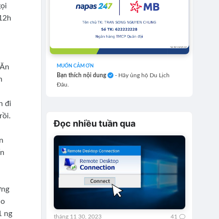
ọi
 12h
 Ăn
MUỐN CẢM ƠN
Bạn thích nội dung
- Hãy ủng hộ Du Lịch
h
Đâu.
n đi
rồi.
Đọc nhiều tuần qua
n
ển
ờng
ào
1 ng
tháng 11 30, 2023
41