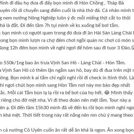
 Mình đi đâu họ đưa đi đấy bọn mình đi Hòn Chồng , Tháp Bà
yên rồi di chuyển sang điểm cuối là nhà thờ đá. Cá nhân mình 
nem nướng Nông Nghiệp luôn ý đc mỗi miếng thịt cắt to thôi
há là đắt. Đi đến tầm 7h tụi mình về ks xuống bể bơi tắm.
 c bạn mình có người quen trong đó đưa đi ăn Hải Sản Làng Chài 
 xong bọn mình lượn ra chợ đêm chơi ngồi quán nc chơi có món 
Xong 12h đêm bọn mình về nghỉ ngơi để hôm sau đi tuor 3 Đảo.
ảo 550k/1ng bao ăn trưa Vịnh San Hô - Làng Chài - Hòn Tằm.
 ra Vịnh San Hô có thêm lặn ngắm san hô, bay dù đi đua trên mặt 
ng. Bọn mình k ai tắm chỉ ngồi nghỉ rồi đi check in ltinh thôi. L
 nghỉ ngơi chút bọn mình sang Hòn Tằm nơi này mn bảo đẹp nhất
c. Mỗi cái Tắm bùn lạ lạ rồi ra bể bơi của họ hết. 😂 Mình thấy
r riêng cho đỡ mệt nha. Vì đi theo đoàn nên mệt lắm. Tour này a
tên ạ. Đi đến tầm 15h30 mình đã về đến ks rồi bọn mình nghỉ ngơ
nên khá mệt. Thời tiết trong này rất nắng nên mn chú ý mang theo
 ăn cá nướng Cô Uyên cuốn ăn rất dễ ăn khá là ngon. Ăn xong bọn