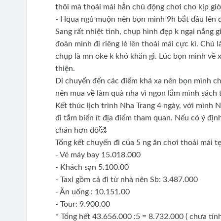
thôi mà thoải mái hẳn chủ động chơi cho kịp giờ
- Hqua ngủ muộn nên bọn mình 9h bắt đầu lên 
Sang rất nhiệt tình, chụp hình đẹp k ngại nắng 
đoàn mình đi riêng lẻ lên thoải mái cực kì. Chú 
chụp là mn oke k khó khăn gì. Lúc bọn mình về 
thiện.
Di chuyển đến các điểm khá xa nên bọn mình ch
nên mua về làm quà nha vì ngon lắm mình sách t
Kết thúc lịch trình Nha Trang 4 ngày, với mình N
đi tắm biển ít địa điểm tham quan. Nếu có ý định
chán hơn đó🥰
Tổng kết chuyến đi của 5 ng ăn chơi thoải mái tẹ
- Vé máy bay 15.018.000
- Khách sạn 5.100.00
- Taxi gồm cả đi từ nhà nên Sb: 3.487.000
- Ăn uống : 10.151.00
- Tour: 9.900.00
* Tổng hết 43.656.000 :5 = 8.732.000 ( chưa tí