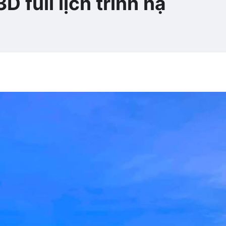
 full lịch trình nạ