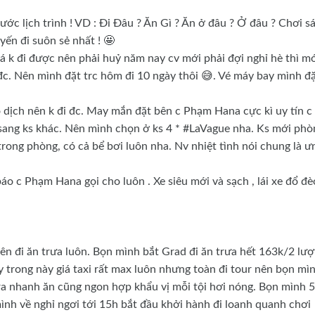
ước lịch trình ! VD : Đi Đâu ? Ăn Gì ? Ăn ở đâu ? Ở đâu ? Chơi s
uyến đi suôn sẻ nhất ! 🤩
á k đi được nên phải huỷ năm nay cv mới phải đợi nghỉ hè thì mớ
i đc. Nên mình đặt trc hôm đi 10 ngày thôi 😅. Vé máy bay mình đ
dịch nên k đi đc. May mắn đặt bên c Phạm Hana cực kì uy tín c
 sang ks khác. Nên mình chọn ở ks 4 * #LaVague nha. Ks mới phò
trong phòng, có cả bể bơi luôn nha. Nv nhiệt tình nói chung là ư
áo c Phạm Hana gọi cho luôn . Xe siêu mới và sạch , lái xe đổ đè
ên đi ăn trưa luôn. Bọn mình bắt Grad đi ăn trưa hết 163k/2 lượ
y trong này giá taxi rất max luôn nhưng toàn đi tour nên bọn mì
ra nhanh ăn cũng ngon hợp khẩu vị mỗi tội hơi nóng. Bọn mình 5
nh về nghỉ ngơi tới 15h bắt đầu khởi hành đi loanh quanh chơi