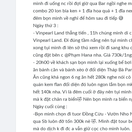
mình đi uống nc rồi đợi giờ qua Bar ngồi nghe 
combo 20 lon bia ken + 1 đĩa hoa quả + 1 đĩa n
đêm bọn mình về nghỉ để hôm sau đi tiếp 😅
Ngày thứ 3 :
- Vinpearl Land thẳng tiến , 11h chúng mình di
Vinpearl Land. Đi đúng tầm nắng nên tụi mình che
xong tụi mình đi lên sở thú xem rồi đi sang kh
cũng đặt bên c @Phạm Hana nha. Giá 730k/1ng
- 20h00 về khách sạn bọn mình lại xuống bể bơi 
ăn bánh căn và bánh xèo ở đối diện Tháp Bà Pan
Ăn cũng khá ngon 6 ng ăn hết 280k nghe nói cô b
quán kem flan đối diện đó luôn ngon lắm bọn mk
hết 140k nha. Vì là đêm cuối ở đây nên tụi mìn
mà k đặt chân ra biển🤣 Nên bọn mình ra biển n
Ngày cuối cùng :
-Bọn mình chọn đi tuor Đồng Cừu - Vườn Nho Ni
qua Sb luôn đỡ tốn 300k nè 🤣. Mình đặt tour 
mà do dịch k đi đc a vẫn giữ cọc cho mình luôn