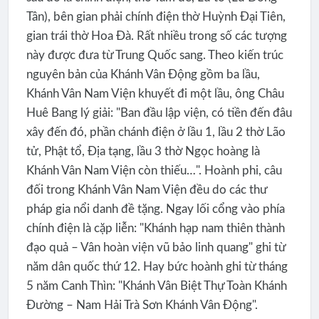
Tân), bên gian phải chính điện thờ Huỳnh Đại Tiên,
gian trái thờ Hoa Đà. Rất nhiều trong số các tượng
này được đưa từ Trung Quốc sang. Theo kiến trúc
nguyên bản của Khánh Vân Động gồm ba lầu,
Khánh Vân Nam Viện khuyết đi một lầu, ông Châu
Huê Bang lý giải: "Ban đầu lập viện, có tiền đến đâu
xây đến đó, phần chánh điện ở lầu 1, lầu 2 thờ Lão
tử, Phật tổ, Địa tạng, lầu 3 thờ Ngọc hoàng là
Khánh Vân Nam Viện còn thiếu…". Hoành phi, câu
đối trong Khánh Vân Nam Viện đều do các thư
pháp gia nổi danh đề tặng. Ngay lối cổng vào phía
chính điện là cặp liễn: "Khánh hạp nam thiên thành
đạo quả – Vân hoàn viện vũ bảo linh quang" ghi từ
năm dân quốc thứ 12. Hay bức hoành ghi từ tháng
5 năm Canh Thìn: "Khánh Vân Biệt Thự Toàn Khánh
Đường – Nam Hải Trà Sơn Khánh Vân Động".