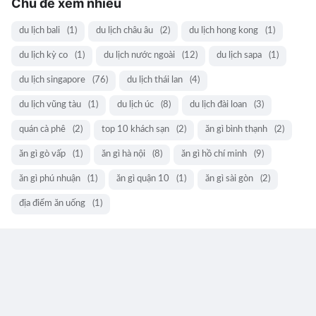
Chủ đề xem nhiều
du lịch bali
(1)
du lịch châu âu
(2)
du lịch hong kong
(1)
du lịch kỳ co
(1)
du lịch nước ngoài
(12)
du lịch sapa
(1)
du lịch singapore
(76)
du lịch thái lan
(4)
du lịch vũng tàu
(1)
du lịch úc
(8)
du lịch đài loan
(3)
quán cà phê
(2)
top 10 khách sạn
(2)
ăn gì bình thạnh
(2)
ăn gì gò vấp
(1)
ăn gì hà nội
(8)
ăn gì hồ chí minh
(9)
ăn gì phú nhuận
(1)
ăn gì quận 10
(1)
ăn gì sài gòn
(2)
địa điểm ăn uống
(1)