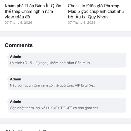
Khám phá Tháp Bánh Ít: Quần
Check-in Điện gió Phương
thể tháp Chăm nghìn năm
Mai: 5 góc chụp ảnh chất như
view triệu đô
trời Âu tại Quy Nhơn
07 Tháng 8, 2026
07 Tháng 8, 2026
Comments
Admin
Lộ trình ( 3 - 5 - 8 ) ngày khám phá Nhật Bản mùa ...
Admin
Nếu bạn quan tâm xem có thể quà tằng VIP là gì, Xe...
Admin
Cập nhật thêm loại vé LUXURY TICKET có bao gồm set...