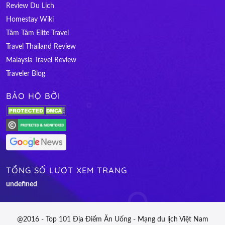
Review Du Lịch
Homestay Wiki
Tâm Tâm Elite Travel
Travel Thailand Review
Malaysia Travel Review
Traveler Blog
BẢO HỘ BỞI
TỔNG SỐ LƯỢT XEM TRANG
u
n
d
e
f
n
e
d
@2016 - Top 101 Địa Điểm Ăn Uống - Mạng du lịch Việt Nam