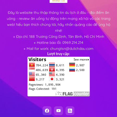
Đây là website thu thập thông tin du lịch ở đâu - địa điểm ăn
uông - review ăn uống tự động trên mạng xã hội và các trang
web! Nếu bạn thích chúng tôi, hãy nhấn quảng cáo để ủng hộ
nhé!
+ Địa chỉ: 188 Trương Công Định, Tân Bình, Hồ Chí Minh
+ Hotline báo lỗi: 0969.214.214
+ Mail for work: chungtsn@dulichdau.com
Lượt truy cập: