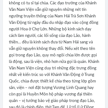
không có tu sĩ tại chùa. Các đạo trưởng của Khánh
Vân Nam Viện vẫn giữ nguyên những nét tín
ngưỡng truyền thống của Nam Hải Trà Sơn Khánh
Vân Động từ ngày đầu du nhập đạo vào cộng đồng
người Hoa ở Chợ Lớn. Những bộ kinh sách dạy
cách làm người, các lối sống của đạo Lão, hành
thiền… đều là kinh sách đưa từ Nam Hải sang và
vẫn giữ nguyên không thay đổi. Nếu xét theo tên
gọi trong đạo Lão, quy mô ngôi chùa lớn được gọi
là động, sau là viện, nhỏ hơn nữa gọi là quán. Khánh
Vân Nam Viện cũng duy trì những đặc trưng đồng
nhất về kiến trúc so với Khánh Vân Động ở Trung
Quốc, chùa được thiết kế chia theo từng lớp gồm
sân, viện – nơi đặt tượng Vương Linh Quang hay
còn gọi là Huyền Môn hộ pháp vương đại thiên
quân – vị tướng bảo vệ giáo pháp trong đạo Lão,
sau đó là chính điện, thờ Tam đế, Lữ tổ (Lữ Đồng