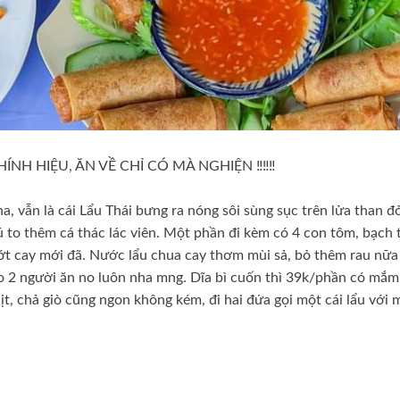
NH HIỆU, ĂN VỀ CHỈ CÓ MÀ NGHIỆN ‼️‼️‼️
a, vẫn là cái Lẩu Thái bưng ra nóng sôi sùng sục trên lửa than đ
ú to thêm cá thác lác viên. Một phần đi kèm có 4 con tôm, bạch 
ớt cay mới đã. Nước lẩu chua cay thơm mùi sả, bỏ thêm rau nữa
ho 2 người ăn no luôn nha mng. Dĩa bì cuốn thì 39k/phần có mắm
ịt, chả giò cũng ngon không kém, đi hai đứa gọi một cái lẩu với 