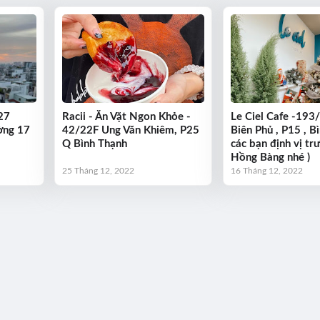
27
Racii - Ăn Vặt Ngon Khỏe -
Le Ciel Cafe -193
ờng 17
42/22F Ung Văn Khiêm, P25
Biên Phủ , P15 , B
Q Bình Thạnh
các bạn định vị t
Hồng Bàng nhé )
25 Tháng 12, 2022
16 Tháng 12, 2022