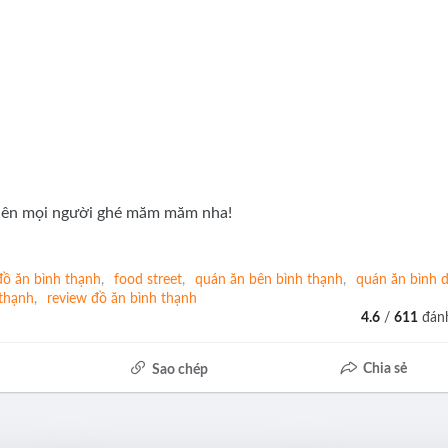
, nên mọi người ghé măm măm nha!
đồ ăn bình thạnh
food street
quán ăn bên bình thạnh
quán ăn bình 
thạnh
review đồ ăn bình thạnh
4.6
/
611
đánh
Chia sẻ
Sao chép