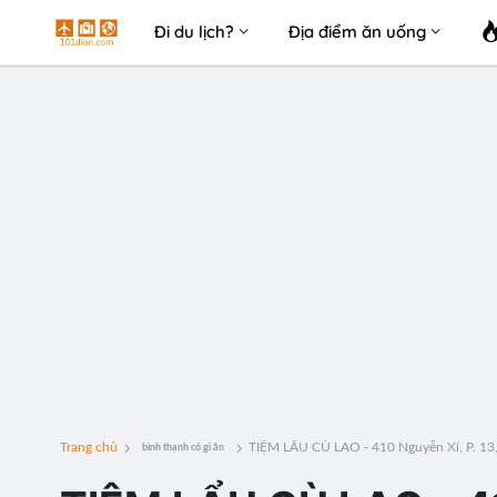
Đi du lịch?
Địa điểm ăn uống
Trang chủ
TIỆM LẨU CÙ LAO - 410 Nguyễn Xí, P. 13
bình thạnh có gì ăn