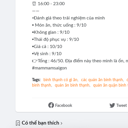
⏰ 16:00 - 23:00
——
▫Đánh giá theo trải nghiệm của mình
▪️ Món ăn, thức uống : 9/10
▪Không gian : 9/10
▪Thái độ phục vụ : 9/10
▪Giá cả : 10/10
▪Vệ sinh : 9/10
👉Tổng : 46/50. Địa điểm này theo mình là ổn
#mammamsaigon
Tags:
bình thạnh có gì ăn
các quán ăn bình thạnh
bình thạnh
quán ăn bình thạnh
quán ăn quận bình 
Facebook
Tweet
Có thể bạn thích