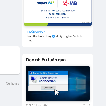
MUỐN CẢM ƠN
Bạn thích nội dung
- Hãy ủng hộ Du Lịch
Đâu.
Đọc nhiều tuần qua
Cũ hơn
tháng 11 30, 2023
41