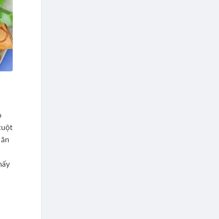
ỏ
tuột
 ăn
mấy