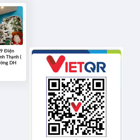
/9 Điện
ình Thạnh (
rường DH