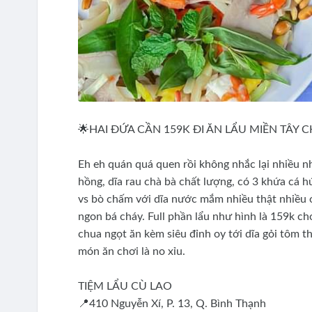
🌟HAI ĐỨA CẦN 159K ĐI ĂN LẨU MIỀN TÂY CHÍ
Eh eh quán quá quen rồi không nhắc lại nhiều nh
hồng, dĩa rau chà bà chất lượng, có 3 khứa cá h
vs bò chấm với dĩa nước mắm nhiều thật nhiều 
ngon bá cháy. Full phần lẩu như hình là 159k c
chua ngọt ăn kèm siêu đỉnh oy tới dĩa gỏi tôm th
món ăn chơi là no xỉu.
TIỆM LẨU CÙ LAO
📍410 Nguyễn Xí, P. 13, Q. Bình Thạnh