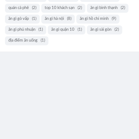
quán cà phê
(2)
top 10 khách sạn
(2)
ăn gì bình thạnh
(2)
ăn gì gò vấp
(1)
ăn gì hà nội
(8)
ăn gì hồ chí minh
(9)
ăn gì phú nhuận
(1)
ăn gì quận 10
(1)
ăn gì sài gòn
(2)
địa điểm ăn uống
(1)