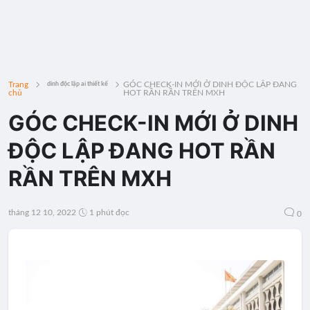
Trang
GÓC CHECK-IN MỚI Ở DINH ĐỘC LẬP ĐANG
dinh độc lập ai thiết kế
chủ
HOT RẦN RẦN TRÊN MXH
GÓC CHECK-IN MỚI Ở DINH
ĐỘC LẬP ĐANG HOT RẦN
RẦN TRÊN MXH
tháng 12 10, 2022
1 phút đọc
0