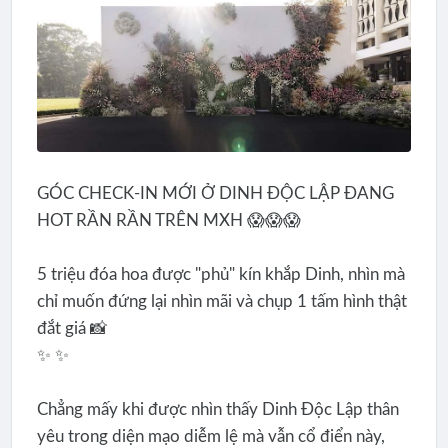
GÓC CHECK-IN MỚI Ở DINH ĐỘC LẬP ĐANG
HOT RẦN RẦN TRÊN MXH 😱😱😱
5 triệu đóa hoa được "phủ" kín khắp Dinh, nhìn mà
chỉ muốn đứng lại nhìn mãi và chụp 1 tấm hình thật
đắt giá 📸
✨ ✨
Chẳng mấy khi được nhìn thấy Dinh Độc Lập thân
yêu trong diện mạo diễm lệ mà vẫn cổ điển này,