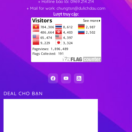
+ Hotline báo lỗi: 0969.214.214
+ Mail for work: chungtsn@dulichdau.com
Lượt truy cập:
DEAL CHO BẠN