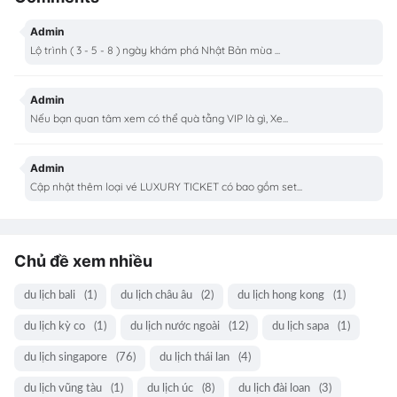
Admin
Lộ trình ( 3 - 5 - 8 ) ngày khám phá Nhật Bản mùa ...
Admin
Nếu bạn quan tâm xem có thể quà tằng VIP là gì, Xe...
Admin
Cập nhật thêm loại vé LUXURY TICKET có bao gồm set...
Chủ đề xem nhiều
du lịch bali
(1)
du lịch châu âu
(2)
du lịch hong kong
(1)
du lịch kỳ co
(1)
du lịch nước ngoài
(12)
du lịch sapa
(1)
du lịch singapore
(76)
du lịch thái lan
(4)
du lịch vũng tàu
(1)
du lịch úc
(8)
du lịch đài loan
(3)