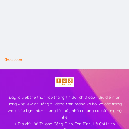
Klook.com
Đây là website thu thập thông tin du lịch ở đâu - địa điểm ăn
uông - review ăn uống tự động trên mạng xã hội và các trang
web! Nếu bạn thích chúng tôi, hãy nhấn quảng cáo để ủng hộ
nhé!
+ Địa chỉ: 188 Trương Công Định, Tân Bình, Hồ Chí Minh