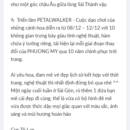
như một góc châu Âu giữa lòng Sài Thành vậy.
🫰 Triển lãm PETALWALKER - Cuộc dạo chơi của
những cánh hoa diễn ra từ 08/12 – 12/12 với 10
không gian trưng bày giàu tính nghệ thuật, hàm
chứa ý tưởng riêng, tái hiện lại mỗi giai đoạn thay
đổi của PHUONG MY qua 10 năm chinh phục trời
trang.
Ai yêu hoa, đam mê vẻ đẹp lịch sử kết hợp với thời
trang, nghệ thuật thì nhất định đừng bỏ qua nhé ^^
Một ngày cuối tuần ở Sài Gòn, rủ thêm 1 đứa bạn
mê cái đẹp đi cùng, thế là vừa có bộ hình đê mê
vừa được thức dậy mọi giác quan với màu sắc, ánh
sáng và mùi hương hoàn hảo
Cre: Tô Lan