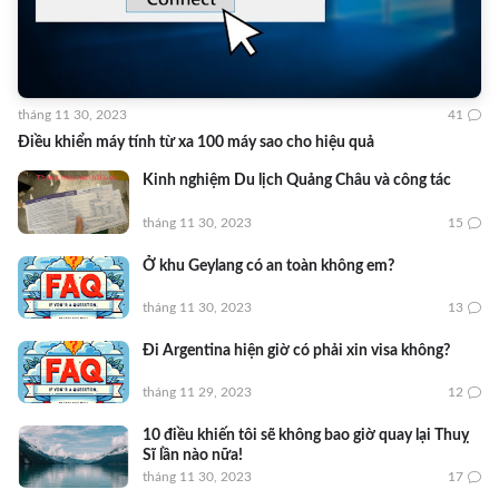
tháng 11 30, 2023
41
Điều khiển máy tính từ xa 100 máy sao cho hiệu quả
Kinh nghiệm Du lịch Quảng Châu và công tác
tháng 11 30, 2023
15
Ở khu Geylang có an toàn không em?
tháng 11 30, 2023
13
Đi Argentina hiện giờ có phải xin visa không?
tháng 11 29, 2023
12
10 điều khiến tôi sẽ không bao giờ quay lại Thuỵ
Sĩ lần nào nữa!
tháng 11 30, 2023
17