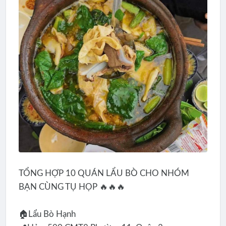
TỔNG HỢP 10 QUÁN LẨU BÒ CHO NHÓM
BẠN CÙNG TỤ HỌP 🔥🔥🔥
🏠Lẩu Bò Hạnh