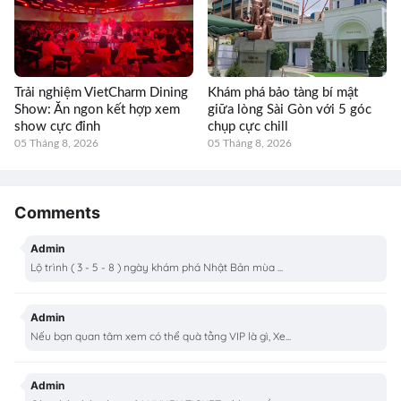
Trải nghiệm VietCharm Dining
Khám phá bảo tàng bí mật
Show: Ăn ngon kết hợp xem
giữa lòng Sài Gòn với 5 góc
show cực đỉnh
chụp cực chill
05 Tháng 8, 2026
05 Tháng 8, 2026
Comments
Admin
Lộ trình ( 3 - 5 - 8 ) ngày khám phá Nhật Bản mùa ...
Admin
Nếu bạn quan tâm xem có thể quà tằng VIP là gì, Xe...
Admin