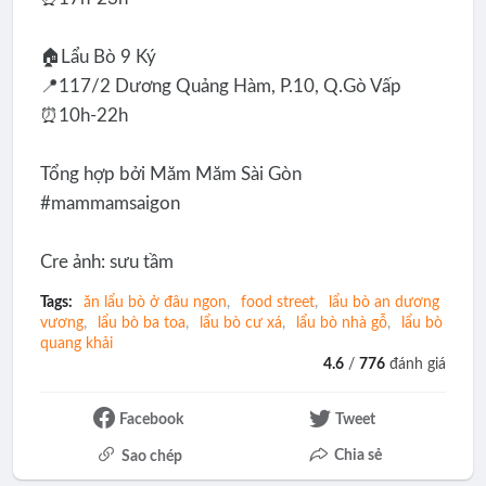
🏠Lẩu Bò 9 Ký
📍117/2 Dương Quảng Hàm, P.10, Q.Gò Vấp
⏰10h-22h
Tổng hợp bởi Măm Măm Sài Gòn
#mammamsaigon
Cre ảnh: sưu tầm
Tags:
ăn lẩu bò ở đâu ngon
food street
lẩu bò an dương
vương
lẩu bò ba toa
lẩu bò cư xá
lẩu bò nhà gỗ
lẩu bò
quang khải
4.6
/
776
đánh giá
Facebook
Tweet
Chia sẻ
Sao chép