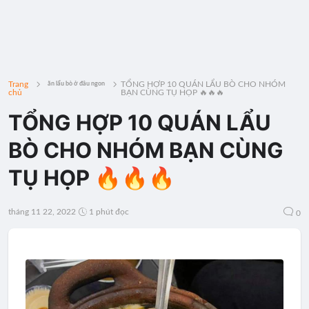
Trang
TỔNG HỢP 10 QUÁN LẨU BÒ CHO NHÓM
ăn lẩu bò ở đâu ngon
chủ
BẠN CÙNG TỤ HỌP 🔥🔥🔥
TỔNG HỢP 10 QUÁN LẨU
BÒ CHO NHÓM BẠN CÙNG
TỤ HỌP 🔥🔥🔥
tháng 11 22, 2022
1 phút đọc
0