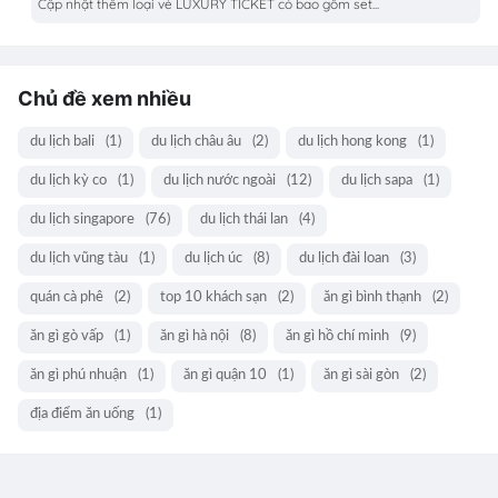
Cập nhật thêm loại vé LUXURY TICKET có bao gồm set...
Chủ đề xem nhiều
du lịch bali
(1)
du lịch châu âu
(2)
du lịch hong kong
(1)
du lịch kỳ co
(1)
du lịch nước ngoài
(12)
du lịch sapa
(1)
du lịch singapore
(76)
du lịch thái lan
(4)
du lịch vũng tàu
(1)
du lịch úc
(8)
du lịch đài loan
(3)
quán cà phê
(2)
top 10 khách sạn
(2)
ăn gì bình thạnh
(2)
ăn gì gò vấp
(1)
ăn gì hà nội
(8)
ăn gì hồ chí minh
(9)
ăn gì phú nhuận
(1)
ăn gì quận 10
(1)
ăn gì sài gòn
(2)
địa điểm ăn uống
(1)