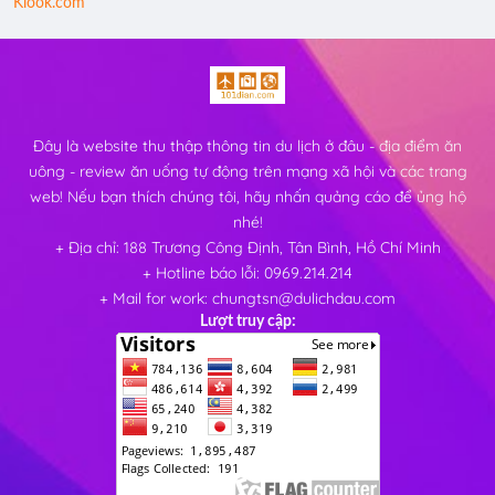
Klook.com
Đây là website thu thập thông tin du lịch ở đâu - địa điểm ăn
uông - review ăn uống tự động trên mạng xã hội và các trang
web! Nếu bạn thích chúng tôi, hãy nhấn quảng cáo để ủng hộ
nhé!
+ Địa chỉ: 188 Trương Công Định, Tân Bình, Hồ Chí Minh
+ Hotline báo lỗi: 0969.214.214
+ Mail for work: chungtsn@dulichdau.com
Lượt truy cập: