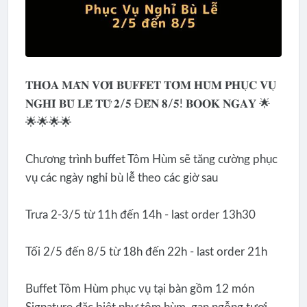
𝐓𝐇𝐎̉𝐀 𝐌𝐀̃𝐍 𝐕𝐎̛́𝐈 𝐁𝐔𝐅𝐅𝐄𝐓 𝐓𝐎̂𝐌 𝐇𝐔̀𝐌 𝐏𝐇𝐔̣𝐂 𝐕𝐔̣
𝐍𝐆𝐇𝐈̉ 𝐁𝐔̀ 𝐋𝐄̂̃ 𝐓𝐔̛̀ 𝟐/𝟓 Đ𝐄̂́𝐍 𝟖/𝟓! 𝐁𝐎𝐎𝐊 𝐍𝐆𝐀𝐘 🌟
🌟🌟🌟🌟
Chương trình buffet Tôm Hùm sẽ tăng cường phục
vụ các ngày nghỉ bù lễ theo các giờ sau
Trưa 2-3/5 từ 11h đến 14h - last order 13h30
Tối 2/5 đến 8/5 từ 18h đến 22h - last order 21h
Buffet Tôm Hùm phục vụ tại bàn gồm 12 món