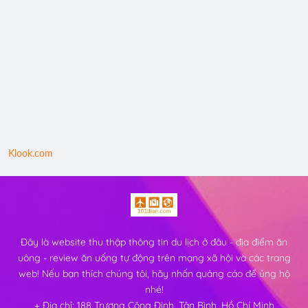
Klook.com
Đây là website thu thập thông tin du lịch ở đâu - địa điểm ăn
uông - review ăn uống tự động trên mạng xã hội và các trang
web! Nếu bạn thích chúng tôi, hãy nhấn quảng cáo để ủng hộ
nhé!
+ Địa chỉ: 188 Trương Công Định, Tân Bình, Hồ Chí Minh