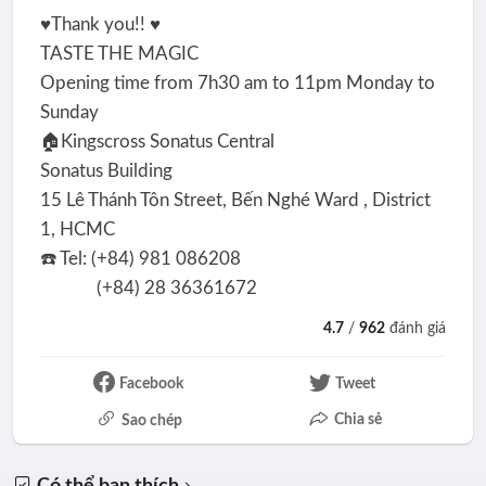
♥️Thank you!! ♥️
TASTE THE MAGIC
Opening time from 7h30 am to 11pm Monday to
Sunday
🏠Kingscross Sonatus Central
Sonatus Building
15 Lê Thánh Tôn Street, Bến Nghé Ward , District
1, HCMC
☎️ Tel: (+84) 981 086208
(+84) 28 36361672
4.7
/
962
đánh giá
Facebook
Tweet
Chia sẻ
Sao chép
Có thể bạn thích