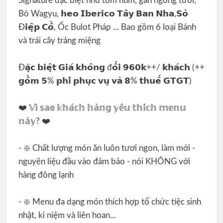
Signature đặc biệt như tôm hùm, gan ngỗng tươi,
Bò Wagyu, 𝗵𝗲𝗼 𝗜𝗯𝗲𝗿𝗶𝗰𝗼 𝗧𝗮̂𝘆 𝗕𝗮𝗻 𝗡𝗵𝗮,𝗦𝗼̀
Đ𝗶𝗲̣̂𝗽 𝗖𝗼̂̀, Ốc Bulot Pháp ... Bao gồm 6 loại Bánh
và trái cây tráng miệng
Đ𝗮̣̆𝗰 𝗯𝗶𝗲̣̂𝘁 𝗚𝗶𝗮́ 𝗸𝗵𝗼̂𝗻𝗴 đ𝗼̂̉𝗶 𝟵𝟲𝟬𝗸++/ 𝗸𝗵𝗮́𝗰𝗵 (++
𝗴𝗼̂̀𝗺 𝟱% 𝗽𝗵𝗶́ 𝗽𝗵𝘂̣𝗰 𝘃𝘂̣ 𝘃𝗮̀ 𝟴% 𝘁𝗵𝘂𝗲̂́ 𝗚𝗧𝗚𝗧)
❤️ 𝕍𝕚̀ 𝕤𝕒𝕠 𝕜𝕙𝕒́𝕔𝕙 𝕙𝕒̀𝕟𝕘 𝕪𝕖̂𝕦 𝕥𝕙𝕚́𝕔𝕙 𝕞𝕖𝕟𝕦
𝕟𝕒̀𝕪? ❤️
- ❇️ Chất lượng món ăn luôn tươi ngon, làm mới -
nguyên liệu đầu vào đảm bảo - nói KHÔNG với
hàng đông lạnh
- ❇️ Menu đa dạng món thích hợp tổ chức tiệc sinh
nhật, kỉ niệm và liên hoan...