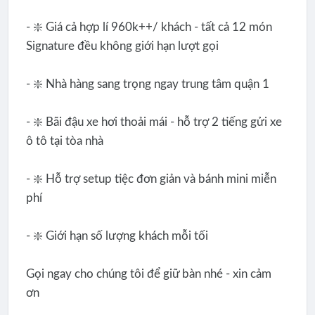
- ❇️ Giá cả hợp lí 960k++/ khách - tất cả 12 món
Signature đều không giới hạn lượt gọi
- ❇️ Nhà hàng sang trọng ngay trung tâm quận 1
- ❇️ Bãi đậu xe hơi thoải mái - hỗ trợ 2 tiếng gửi xe
ô tô tại tòa nhà
- ❇️ Hỗ trợ setup tiệc đơn giản và bánh mini miễn
phí
- ❇️ Giới hạn số lượng khách mỗi tối
Gọi ngay cho chúng tôi để giữ bàn nhé - xin cảm
ơn