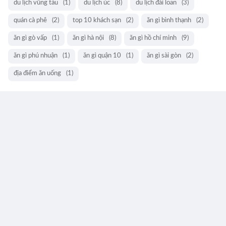
du lịch vũng tàu
(1)
du lịch úc
(8)
du lịch đài loan
(3)
quán cà phê
(2)
top 10 khách sạn
(2)
ăn gì bình thạnh
(2)
ăn gì gò vấp
(1)
ăn gì hà nội
(8)
ăn gì hồ chí minh
(9)
ăn gì phú nhuận
(1)
ăn gì quận 10
(1)
ăn gì sài gòn
(2)
địa điểm ăn uống
(1)