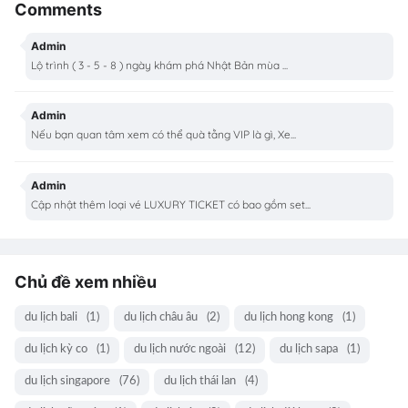
Comments
Admin
Lộ trình ( 3 - 5 - 8 ) ngày khám phá Nhật Bản mùa ...
Admin
Nếu bạn quan tâm xem có thể quà tằng VIP là gì, Xe...
Admin
Cập nhật thêm loại vé LUXURY TICKET có bao gồm set...
Chủ đề xem nhiều
du lịch bali
(1)
du lịch châu âu
(2)
du lịch hong kong
(1)
du lịch kỳ co
(1)
du lịch nước ngoài
(12)
du lịch sapa
(1)
du lịch singapore
(76)
du lịch thái lan
(4)