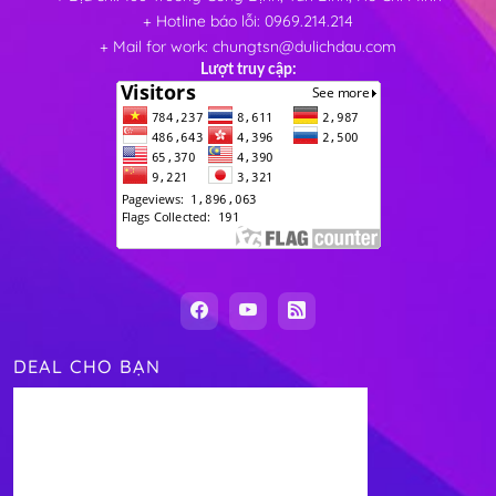
+ Hotline báo lỗi: 0969.214.214
+ Mail for work: chungtsn@dulichdau.com
Lượt truy cập:
DEAL CHO BẠN