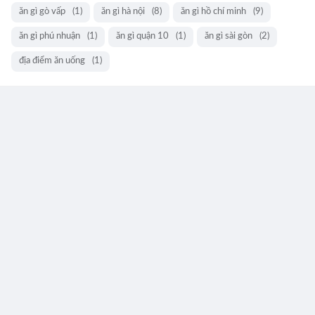
ăn gì gò vấp
(1)
ăn gì hà nội
(8)
ăn gì hồ chí minh
(9)
ăn gì phú nhuận
(1)
ăn gì quận 10
(1)
ăn gì sài gòn
(2)
địa điểm ăn uống
(1)