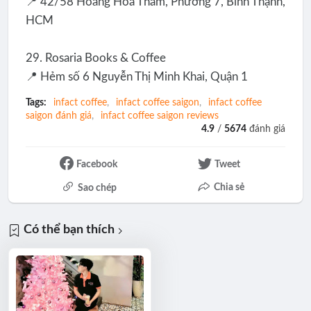
📍 42/58 Hoàng Hoa Thám, Phường 7, Bình Thạnh,
HCM
29. Rosaria Books & Coffee
📍 Hẻm số 6 Nguyễn Thị Minh Khai, Quận 1
Tags:
infact coffee
infact coffee saigon
infact coffee
saigon đánh giá
infact coffee saigon reviews
4.9
/
5674
đánh giá
Facebook
Tweet
Chia sẻ
Sao chép
Có thể bạn thích