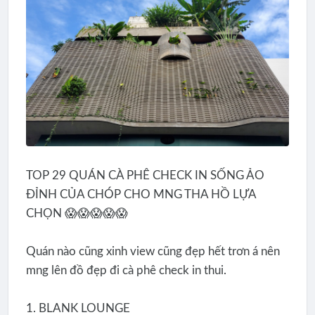
TOP 29 QUÁN CÀ PHÊ CHECK IN SỐNG ẢO
ĐỈNH CỦA CHÓP CHO MNG THA HỒ LỰA
CHỌN 😱😱😱😱😱
Quán nào cũng xinh view cũng đẹp hết trơn á nên
mng lên đồ đẹp đi cà phê check in thui.
1. BLANK LOUNGE