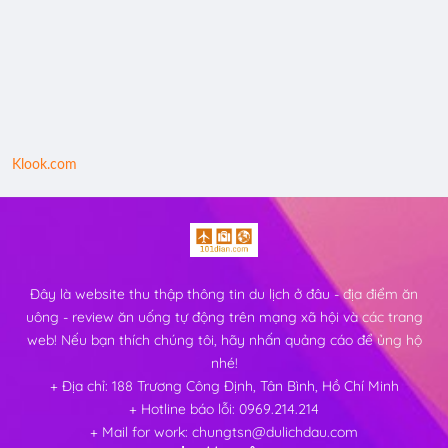
Klook.com
Đây là website thu thập thông tin du lịch ở đâu - địa điểm ăn
uông - review ăn uống tự động trên mạng xã hội và các trang
web! Nếu bạn thích chúng tôi, hãy nhấn quảng cáo để ủng hộ
nhé!
+ Địa chỉ: 188 Trương Công Định, Tân Bình, Hồ Chí Minh
+ Hotline báo lỗi: 0969.214.214
+ Mail for work: chungtsn@dulichdau.com