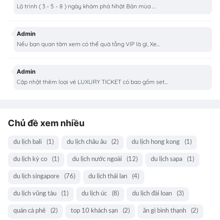
Lộ trình ( 3 - 5 - 8 ) ngày khám phá Nhật Bản mùa ...
Admin
Nếu bạn quan tâm xem có thể quà tằng VIP là gì, Xe...
Admin
Cập nhật thêm loại vé LUXURY TICKET có bao gồm set...
Chủ đề xem nhiều
du lịch bali
(1)
du lịch châu âu
(2)
du lịch hong kong
(1)
du lịch kỳ co
(1)
du lịch nước ngoài
(12)
du lịch sapa
(1)
du lịch singapore
(76)
du lịch thái lan
(4)
du lịch vũng tàu
(1)
du lịch úc
(8)
du lịch đài loan
(3)
quán cà phê
(2)
top 10 khách sạn
(2)
ăn gì bình thạnh
(2)