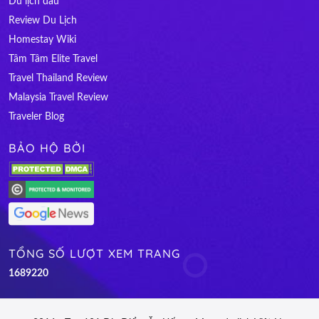
Du lịch đâu
Review Du Lịch
Homestay Wiki
Tâm Tâm Elite Travel
Travel Thailand Review
Malaysia Travel Review
Traveler Blog
BẢO HỘ BỞI
TỔNG SỐ LƯỢT XEM TRANG
1
6
8
9
2
2
0