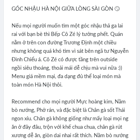
GÓC NHẬU HÀ NỘI GIỮA LÒNG SÀI GÒN 🙄
Nếu mọi người muốn tìm một góc nhậu thả ga lai
rai với bạn bè thì Bếp Cô Zé lý tưởng phết. Quán
nằm ở trên con đường Trương Định một chiều
nhưng không quá khó tìm vì sát bên ngã tư Nguyễn
Đình Chiểu á. Cô Zé có được tầng trên outside
ngồi siêu thoáng, thoải mái dễ chịu mà vui nữa :))
Menu giá mềm mại, đa dạng đủ thể loại món mà
toàn món Hà Nội thôi.
Recommend cho mọi người Mực hoàng kim, Nầm
bò nướng, Phở rán, và đặc biệt là Chân gà sốt Thái
ngon xỉu. Chân gà không giống như mấy loại mọi ng
ăn ở đây đâu, trộn với khế chua chua, chân gà rút
xương dễ ăn, giòn dai nhai rất thích. Nầm bò nướng