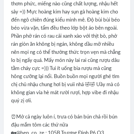
thơm phức, miếng nào cũng chất lượng, nhậu hết
sảy =)) Mực hoàng kim hay sụn gà hoàng kim cho
đến ngô chiên đúng kiểu mình mê. Độ bùi bùi béo
béo vừa vặn, tẩm đều theo lớp bột áo bên ngoài.
Phần phở rán có rau cải xanh xào với thịt bò, phở
rán giòn ăn không bị ngán, không dầu mỡ nhiều
nên mọi ng có thể thưởng thức trọn vẹn mà chẳng
lo bị ngấy quá. Mấy món này lai rai cũng rượu dâu
tằm cháy cực =))) Tui ít uống bia rượu mà cũng
hông cưỡng lại nổi. Buồn buồn mọi người ghé tìm
chị chủ nhậu chung hơi bị vuii nhá 🤣🤣 Uầy mà có
không gian vỉa hè mát rười rượi, hợp vibe đi nhậu
quý zị ơii.
⏰Mở cả ngày luôn í, trưa có bán bún chả rồi bún
đậu mắm tôm các thứ nữa
🏡@bep_co_ze : 105B Trương Định P6 Q3