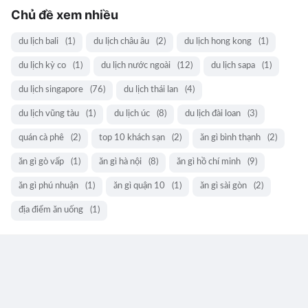
Chủ đề xem nhiều
du lịch bali
(1)
du lịch châu âu
(2)
du lịch hong kong
(1)
du lịch kỳ co
(1)
du lịch nước ngoài
(12)
du lịch sapa
(1)
du lịch singapore
(76)
du lịch thái lan
(4)
du lịch vũng tàu
(1)
du lịch úc
(8)
du lịch đài loan
(3)
quán cà phê
(2)
top 10 khách sạn
(2)
ăn gì bình thạnh
(2)
ăn gì gò vấp
(1)
ăn gì hà nội
(8)
ăn gì hồ chí minh
(9)
ăn gì phú nhuận
(1)
ăn gì quận 10
(1)
ăn gì sài gòn
(2)
địa điểm ăn uống
(1)