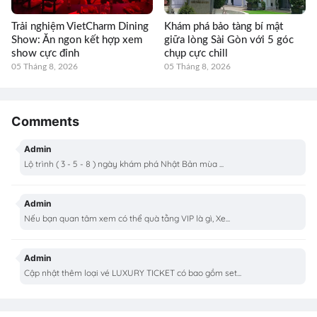
Trải nghiệm VietCharm Dining
Khám phá bảo tàng bí mật
Show: Ăn ngon kết hợp xem
giữa lòng Sài Gòn với 5 góc
show cực đỉnh
chụp cực chill
05 Tháng 8, 2026
05 Tháng 8, 2026
Comments
Admin
Lộ trình ( 3 - 5 - 8 ) ngày khám phá Nhật Bản mùa ...
Admin
Nếu bạn quan tâm xem có thể quà tằng VIP là gì, Xe...
Admin
Cập nhật thêm loại vé LUXURY TICKET có bao gồm set...