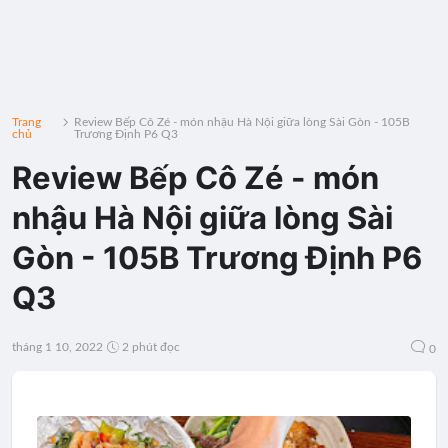
Trang
Review Bếp Cô Zé - món nhậu Hà Nội giữa lòng Sài Gòn - 105B
chủ
Trương Định P6 Q3
Review Bếp Cô Zé - món
nhậu Hà Nội giữa lòng Sài
Gòn - 105B Trương Định P6
Q3
tháng 1 10, 2022
2 phút đọc
0