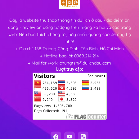
Đây là website thu thập thông tin du lịch ở đâu - địa điểm ăn
uông - review ăn uống tự động trên mạng xã hội và các trang
web! Nếu bạn thích chúng tôi, hãy nhấn quảng cáo để ủng hộ
nhé!
+ Địa chỉ: 188 Trương Công Định, Tân Bình, Hồ Chí Minh
+ Hotline báo lỗi: 0969.214.214
+ Mail for work: chungtsn@dulichdau.com
Lượt truy cập: