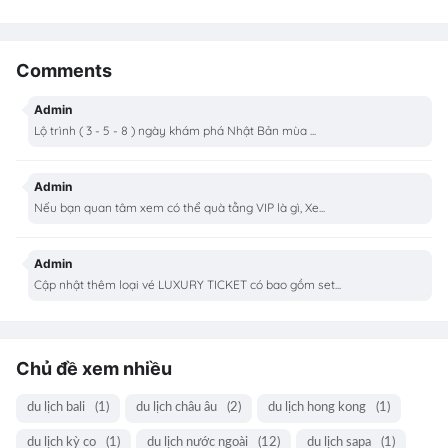
Comments
Admin
Lộ trình ( 3 - 5 - 8 ) ngày khám phá Nhật Bản mùa ...
Admin
Nếu bạn quan tâm xem có thể quà tằng VIP là gì, Xe...
Admin
Cập nhật thêm loại vé LUXURY TICKET có bao gồm set...
Chủ đề xem nhiều
du lịch bali
(1)
du lịch châu âu
(2)
du lịch hong kong
(1)
du lịch kỳ co
(1)
du lịch nước ngoài
(12)
du lịch sapa
(1)