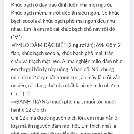
Khúc bạch ở đây bao đỉnh luôn nha mọi người.
Khúc bạch mềm, mướt dẻo ăn siêu ngon. Có khúc
bạch socola & khúc bạch phô mai ngon đều như
nhau. Em là em mê cái khúc bạch chỗ này rồi đó
(˘∀˘)
🍧MILO DẦM ĐẶC BIỆT (2 người ăn): 69k Gồm 2
flan, khúc bạch socola, khúc bạch phô mai, trân
châu và thạch mặt heo. Ai mà nghiện milo dầm như
em thì gọi hẳn ly này uống là bao đã. Nói chung
milo dầm ở đây chất lượng cực, ăn mấy lần rồi vẫn
nghiện, rất đáng thử nha nhất là ai mê milo như em
(´ ε ` ) ♡
🫓BÁNH TRÁNG (muối phô mai, muối tỏi, muối
hành): 12k/bịch
Chỉ 12k mà được nguyên bịch lớn, em mua hẳn 3
loại mà ăn nguyên đám mới hết. Em thích nhất là