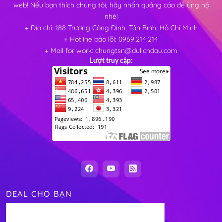
web! Nếu bạn thích chúng tôi, hãy nhấn quảng cáo để ủng hộ
nhé!
+ Địa chỉ: 188 Trương Công Định, Tân Bình, Hồ Chí Minh
+ Hotline báo lỗi: 0969.214.214
+ Mail for work: chungtsn@dulichdau.com
Lượt truy cập:
DEAL CHO BẠN