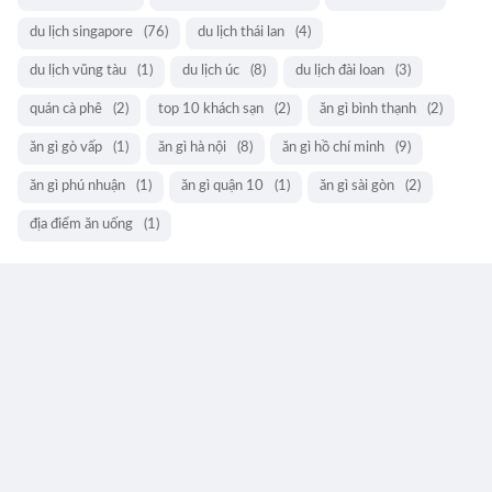
du lịch singapore
(76)
du lịch thái lan
(4)
du lịch vũng tàu
(1)
du lịch úc
(8)
du lịch đài loan
(3)
quán cà phê
(2)
top 10 khách sạn
(2)
ăn gì bình thạnh
(2)
ăn gì gò vấp
(1)
ăn gì hà nội
(8)
ăn gì hồ chí minh
(9)
ăn gì phú nhuận
(1)
ăn gì quận 10
(1)
ăn gì sài gòn
(2)
địa điểm ăn uống
(1)