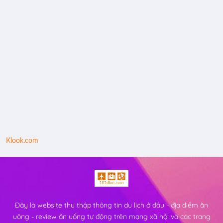
Klook.com
Đây là website thu thập thông tin du lịch ở đâu - địa điểm ăn
uông - review ăn uống tự động trên mạng xã hội và các trang