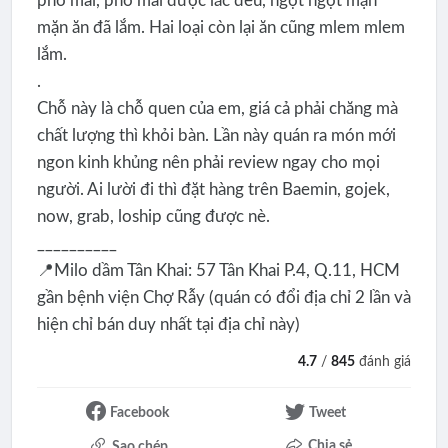
phô mai, phô mai được lắc đều, ngọt ngọt mặn
mặn ăn đã lắm. Hai loại còn lại ăn cũng mlem mlem
lắm.
.
Chỗ này là chỗ quen của em, giá cả phải chăng mà
chất lượng thì khỏi bàn. Lần này quán ra món mới
ngon kinh khủng nên phải review ngay cho mọi
người. Ai lười đi thì đặt hàng trên Baemin, gojek,
now, grab, loship cũng được nè.
__________
📍Milo dầm Tân Khai: 57 Tân Khai P.4, Q.11, HCM
gần bệnh viện Chợ Rẫy (quán có đổi địa chỉ 2 lần và
hiện chỉ bán duy nhất tại địa chỉ này)
4.7
/
845
đánh giá
Facebook
Tweet
Chia sẻ
Sao chép