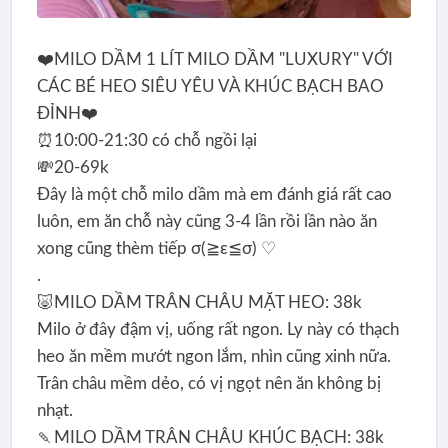
❤️MILO DẦM 1 LÍT MILO DẦM "LUXURY" VỚI
CÁC BÉ HEO SIÊU YÊU VÀ KHÚC BẠCH BAO
ĐỈNH❤️
⏰10:00-21:30 có chỗ ngồi lại
💸20-69k
Đây là một chỗ milo dầm mà em đánh giá rất cao
luôn, em ăn chỗ này cũng 3-4 lần rồi lần nào ăn
xong cũng thèm tiếp σ(≧ε≦σ) ♡
.
🐷MILO DẦM TRÂN CHÂU MẶT HEO: 38k
Milo ở đây đậm vị, uống rất ngon. Ly này có thạch
heo ăn mềm mướt ngon lắm, nhìn cũng xinh nữa.
Trân châu mềm dẻo, có vị ngọt nên ăn không bị
nhạt.
🍡MILO DẦM TRÂN CHÂU KHÚC BẠCH: 38k