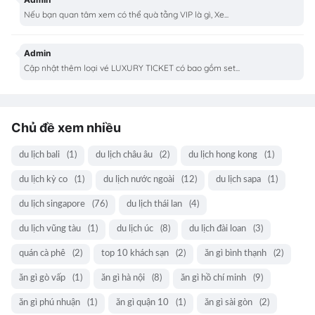
Nếu bạn quan tâm xem có thể quà tằng VIP là gì, Xe...
Admin
Cập nhật thêm loại vé LUXURY TICKET có bao gồm set...
Chủ đề xem nhiều
du lịch bali
(1)
du lịch châu âu
(2)
du lịch hong kong
(1)
du lịch kỳ co
(1)
du lịch nước ngoài
(12)
du lịch sapa
(1)
du lịch singapore
(76)
du lịch thái lan
(4)
du lịch vũng tàu
(1)
du lịch úc
(8)
du lịch đài loan
(3)
quán cà phê
(2)
top 10 khách sạn
(2)
ăn gì bình thạnh
(2)
ăn gì gò vấp
(1)
ăn gì hà nội
(8)
ăn gì hồ chí minh
(9)
ăn gì phú nhuận
(1)
ăn gì quận 10
(1)
ăn gì sài gòn
(2)