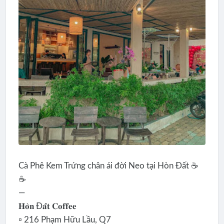
Cà Phê Kem Trứng chân ái đời Neo tại Hòn Đất ☕️
☕️
—
𝐇𝐨̀𝐧 Đ𝐚̂́𝐭 𝐂𝐨𝐟𝐟𝐞𝐞
▫️ 216 Phạm Hữu Lầu, Q7