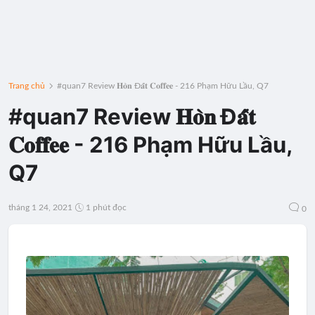
Trang chủ
#quan7 Review 𝐇𝐨̀𝐧 Đ𝐚̂́𝐭 𝐂𝐨𝐟𝐟𝐞𝐞 - 216 Phạm Hữu Lầu, Q7
#quan7 Review 𝐇𝐨̀𝐧 Đ𝐚̂́𝐭
𝐂𝐨𝐟𝐟𝐞𝐞 - 216 Phạm Hữu Lầu,
Q7
tháng 1 24, 2021
1 phút đọc
0