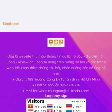
Klook.com
Đây là website thu thập thông tin du lịch ở đâu - địa điểm ăn
uông - review ăn uống tự động trên mạng xã hội và các trang
web! Nếu bạn thích chúng tôi, hãy nhấn quảng cáo để ủng hộ
nhé!
+ Địa chỉ: 188 Trương Công Định, Tân Bình, Hồ Chí Minh
+ Hotline báo lỗi: 0969.214.214
+ Mail for work: chungtsn@dulichdau.com
Lượt truy cập: