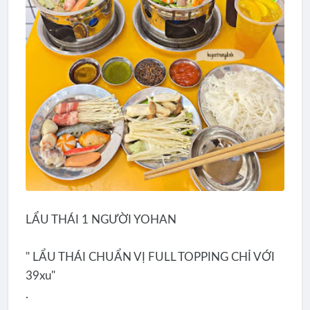
LẨU THÁI 1 NGƯỜI YOHAN
" LẨU THÁI CHUẨN VỊ FULL TOPPING CHỈ VỚI
39xu"
.