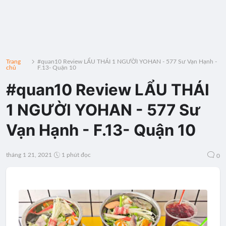
Trang
#quan10 Review LẨU THÁI 1 NGƯỜI YOHAN - 577 Sư Vạn Hạnh -
chủ
F.13- Quận 10
#quan10 Review LẨU THÁI
1 NGƯỜI YOHAN - 577 Sư
Vạn Hạnh - F.13- Quận 10
tháng 1 21, 2021
1 phút đọc
0