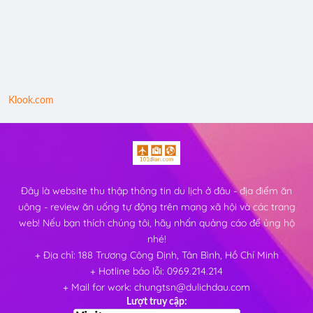
Klook.com
Đây là website thu thập thông tin du lịch ở đâu - địa điểm ăn
uông - review ăn uống tự động trên mạng xã hội và các trang
web! Nếu bạn thích chúng tôi, hãy nhấn quảng cáo để ủng hộ
nhé!
+ Địa chỉ: 188 Trương Công Định, Tân Bình, Hồ Chí Minh
+ Hotline báo lỗi: 0969.214.214
+ Mail for work: chungtsn@dulichdau.com
Lượt truy cập: