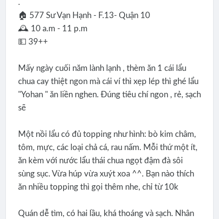
.
🏠 577 Sư Vạn Hạnh - F.13- Quận 10
🕰 10 a.m - 11 p.m
💵 39++
Mấy ngày cuối năm lành lạnh , thèm ăn 1 cái lẩu
chua cay thiệt ngon mà cái ví thì xẹp lép thì ghé lẩu
"Yohan " ăn liền nghen. Đúng tiêu chí ngon , rẻ, sạch
sẽ
Một nồi lẩu có đủ topping như hình: bò kim châm,
tôm, mực, các loại chả cá, rau nấm. Mỗi thứ một ít,
ăn kèm với nước lẩu thái chua ngọt đậm đà sôi
sùng sục. Vừa húp vừa xuýt xoa ^^. Bạn nào thích
ăn nhiều topping thì gọi thêm nhe, chỉ từ 10k
Quán dễ tìm, có hai lầu, khá thoáng và sạch. Nhân