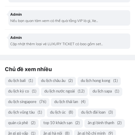
Admin
Nếu bạn quan tâm xem có thể quà tằng VIP là gì, Xe...
Admin
Cập nhật thêm loại vé LUXURY TICKET có bao gồm set...
Chủ đề xem nhiều
du lịch bali
(1)
du lịch châu âu
(2)
du lịch hong kong
(1)
du lịch kỳ co
(1)
du lịch nước ngoài
(12)
du lịch sapa
(1)
du lịch singapore
(76)
du lịch thái lan
(4)
du lịch vũng tàu
(1)
du lịch úc
(8)
du lịch đài loan
(3)
quán cà phê
(2)
top 10 khách sạn
(2)
ăn gì bình thạnh
(2)
ăn gì gò vấp
(1)
ăn gì hà nội
(8)
ăn gì hồ chí minh
(9)