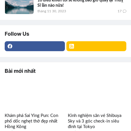
10 điều khiến tôi sẽ không bao giờ quay lại Thuỵ
Sĩ lần nào nữa!
tháng 11 30, 2023
17
Follow Us
Bài mới nhất
Khám phá Sai Ying Pun: Con
Kinh nghiệm săn vé Shibuya
phố dốc nghẹt thở đẹp nhất
Sky và 3 góc check-in siêu
Hồng Kông
đỉnh tại Tokyo