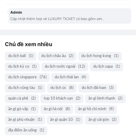
Admin
Cập nhật thêm loại vé LUXURY TICKET có bao gồm set...
Chủ đề xem nhiều
du lịch bali
(1)
du lịch châu âu
(2)
du lịch hong kong
(1)
du lịch kỳ co
(1)
du lịch nước ngoài
(12)
du lịch sapa
(1)
du lịch singapore
(76)
du lịch thái lan
(4)
du lịch vũng tàu
(1)
du lịch úc
(8)
du lịch đài loan
(3)
quán cà phê
(2)
top 10 khách sạn
(2)
ăn gì bình thạnh
(2)
ăn gì gò vấp
(1)
ăn gì hà nội
(8)
ăn gì hồ chí minh
(9)
ăn gì phú nhuận
(1)
ăn gì quận 10
(1)
ăn gì sài gòn
(2)
địa điểm ăn uống
(1)