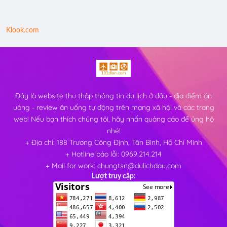
Klook.com
Đây là website thu thập thông tin du lịch ở đâu - địa điểm ăn
uông - review ăn uống tự động trên mạng xã hội và các trang
web! Nếu bạn thích chúng tôi, hãy nhấn quảng cáo để ủng hộ
nhé!
+ Địa chỉ: 188 Trương Công Định, Tân Bình, Hồ Chí Minh
+ Hotline báo lỗi: 0969.214.214
+ Mail for work: chungtsn@dulichdau.com
Lượt truy cập: