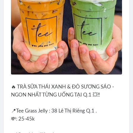
🔥 TRÀ SỮA THÁI XANH & ĐỎ SƯƠNG SÁO -
NGON NHẤT TỪNG UỐNG TẠI Q.1 💥‼️
📍Tee Grass Jelly : 38 Lê Thị Riêng Q.1 .
💸: 25-45k