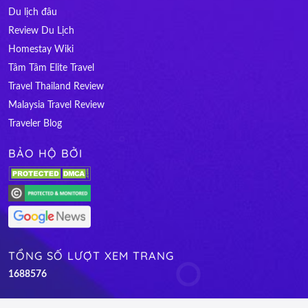
Du lịch đâu
Review Du Lịch
Homestay Wiki
Tâm Tâm Elite Travel
Travel Thailand Review
Malaysia Travel Review
Traveler Blog
BẢO HỘ BỞI
TỔNG SỐ LƯỢT XEM TRANG
1
6
8
8
5
7
6