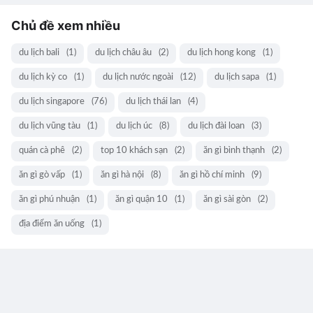
Chủ đề xem nhiều
du lịch bali
(1)
du lịch châu âu
(2)
du lịch hong kong
(1)
du lịch kỳ co
(1)
du lịch nước ngoài
(12)
du lịch sapa
(1)
du lịch singapore
(76)
du lịch thái lan
(4)
du lịch vũng tàu
(1)
du lịch úc
(8)
du lịch đài loan
(3)
quán cà phê
(2)
top 10 khách sạn
(2)
ăn gì bình thạnh
(2)
ăn gì gò vấp
(1)
ăn gì hà nội
(8)
ăn gì hồ chí minh
(9)
ăn gì phú nhuận
(1)
ăn gì quận 10
(1)
ăn gì sài gòn
(2)
địa điểm ăn uống
(1)