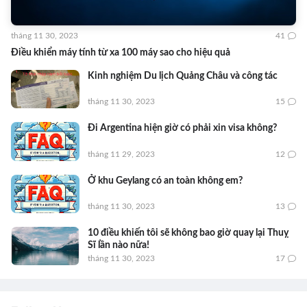
tháng 11 30, 2023
41
Điều khiển máy tính từ xa 100 máy sao cho hiệu quả
Kinh nghiệm Du lịch Quảng Châu và công tác
tháng 11 30, 2023
15
Đi Argentina hiện giờ có phải xin visa không?
tháng 11 29, 2023
12
Ở khu Geylang có an toàn không em?
tháng 11 30, 2023
13
10 điều khiến tôi sẽ không bao giờ quay lại Thuỵ
Sĩ lần nào nữa!
tháng 11 30, 2023
17