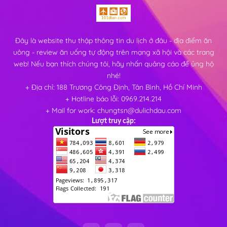
Đây là website thu thập thông tin du lịch ở đâu - địa điểm ăn
uông - review ăn uống tự động trên mạng xã hội và các trang
web! Nếu bạn thích chúng tôi, hãy nhấn quảng cáo để ủng hộ
nhé!
+ Địa chỉ: 188 Trương Công Định, Tân Bình, Hồ Chí Minh
+ Hotline báo lỗi: 0969.214.214
+ Mail for work: chungtsn@dulichdau.com
Lượt truy cập: