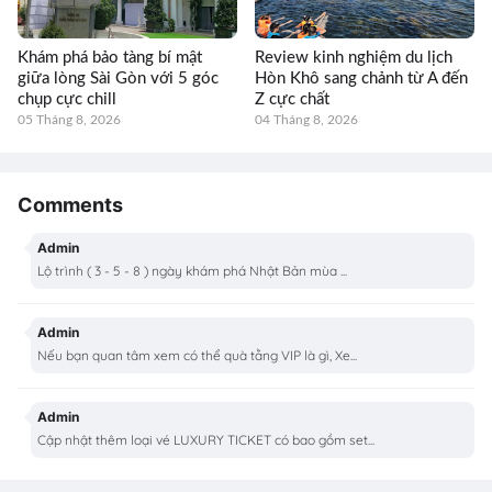
Khám phá bảo tàng bí mật
Review kinh nghiệm du lịch
giữa lòng Sài Gòn với 5 góc
Hòn Khô sang chảnh từ A đến
chụp cực chill
Z cực chất
05 Tháng 8, 2026
04 Tháng 8, 2026
Comments
Admin
Lộ trình ( 3 - 5 - 8 ) ngày khám phá Nhật Bản mùa ...
Admin
Nếu bạn quan tâm xem có thể quà tằng VIP là gì, Xe...
Admin
Cập nhật thêm loại vé LUXURY TICKET có bao gồm set...